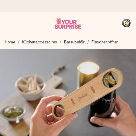
Heute bestellt, in 1 Werktag verschickt
Home
Küchenaccessoires
Barzubehör
Flaschenöffner
Wir bereiten dein Geschenk sorgfältig vor und schicken es
blitzschnell – damit du es genau zum richtigen Zeitpunkt
überreichen kannst, wenn es am meisten zählt.
4,8 (basierend auf +15.000 Bewertungen)
Unsere Geschenke begeistern. Kunden bewerten uns mit
4,8 bei Google Reviews (Gesamtergebnis aller Länder, in
die wir versenden).
+49 39292 929695