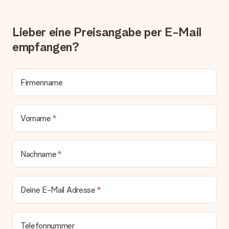
erfüllen, bitten wir dich, unseren Kundenservice zu
kontaktieren. Dort wird dir umgehend ein passender
Lösungsvorschlag unterbreitet.
Lieber eine Preisangabe per E-Mail
Wird die Rechnung mit der Bestellung mitverschickt?
empfangen?
Alle Lieferungen erfolgen ohne Rechnung und/oder
Lieferschein. Die Rechnung zu deiner Bestellung erhältst du
zeitgleich mit der Bestätigungsmail und kannst sie jederzeit in
deinem MySurprise Account einsehen. Du kannst das
Firmenname
Geschenk also direkt beim Empfänger liefern lassen und es
bleibt eine echte Überraschung!
Vorname
Nachname
Deine E-Mail Adresse
Telefonnummer