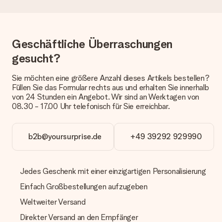
eine fristgerechte Lieferung durch unsere Lieferdienste
erfolgt.
Welche Lieferoptionen stehen zur Verfügung?
Geschäftliche Überraschungen
Derzeit können wir (noch) keine verschiedenen Lieferoptionen
anbieten. Das Geschenk, das bestellt wird, wird als Paket oder
gesucht?
Päckchen versendet. Möchtest du wissen, ob es als Paket
oder Päckchen geliefert wird, kontaktiere bitte unseren
Sie möchten eine größere Anzahl dieses Artikels bestellen?
Kundenservice.
Füllen Sie das Formular rechts aus und erhalten Sie innerhalb
von 24 Stunden ein Angebot. Wir sind an Werktagen von
Zahlung
08.30 - 17.00 Uhr telefonisch für Sie erreichbar.
Wie kann ich meine Bestellung bezahlen?
Wir bieten die folgenden Zahlungsoptionen an: Vorauskasse
mit normaler Überweisung, Sofortüberweisung, Paypal,
b2b@yoursurprise.de
+49 39292 929990
Kreditkarte oder auf Rechnung über Klarna. Bei einer
manuellen Überweisung verlängert sich die Lieferzeit des
Geschenks jedoch um 3 Werktage.
Jedes Geschenk mit einer einzigartigen Personalisierung
Geschenk empfangen
Einfach Großbestellungen aufzugeben
Was, wenn das Geschenk meine Erwartungen nicht
Weltweiter Versand
erfüllt?
Sollte das Geschenk wider Erwarten deine Erwartungen nicht
Direkter Versand an den Empfänger