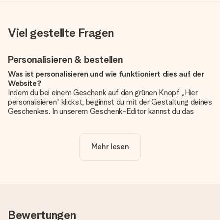
Viel gestellte Fragen
Personalisieren & bestellen
Was ist personalisieren und wie funktioniert dies auf der
Website?
Indem du bei einem Geschenk auf den grünen Knopf „Hier
personalisieren“ klickst, beginnst du mit der Gestaltung deines
Geschenkes. In unserem Geschenk-Editor kannst du das
Geschenk komplett nach Wunsch mit deinem eigenen Foto
und/oder Text gestalten. Wenn du möchtest, wählst du auch
noch eines unserer angebotenen Designs, um deinem
Mehr lesen
Geschenk die perfekte Ausstrahlung zu verleihen.
Ist die Personalisierung im Preis enthalten?
Der auf der Website angezeigte Preis ist inklusive der
Personalisierung. So ist und bleibt es übersichtlich!
Hat mein Foto die richtige Qualität?
Bewertungen
Wir möchten sicherstellen, dass du mit deinem Geschenk