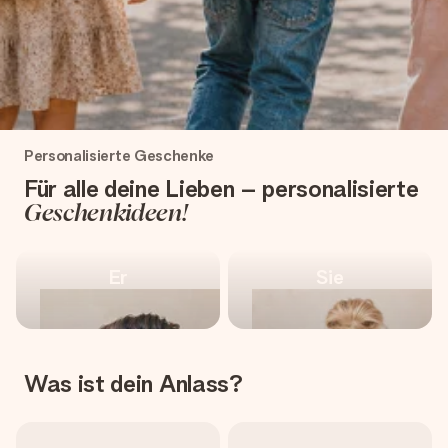
Montag - Freitag : 8:30 - 17:00 Uhr
Samstag - Sonntag : 8:30 - 13:00 Uhr
Schulstart: Ihr ganz
Personalisierte Geschenke
persönliches Abenteuer
Für alle deine Lieben – personalisierte
Geschenkideen!
Schulstart-Geschenke shoppen
Er
Sie
Was ist dein Anlass?