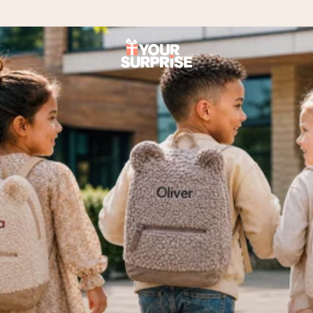
Heute bestellt, in 1 Werktag verschickt
Wir bereiten dein Geschenk sorgfältig vor und schicken es
blitzschnell – damit du es genau zum richtigen Zeitpunkt
überreichen kannst, wenn es am meisten zählt.
4,8 (basierend auf +15.000 Bewertungen)
Unsere Geschenke begeistern. Kunden bewerten uns mit
4,8 bei Google Reviews (Gesamtergebnis aller Länder, in
die wir versenden).
+49 39292 929695