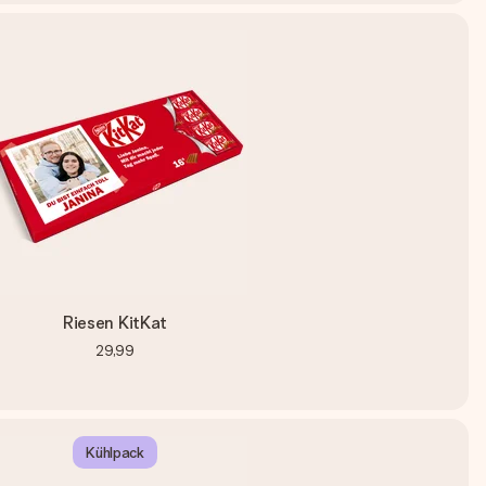
Riesen KitKat
29,99
Kühlpack