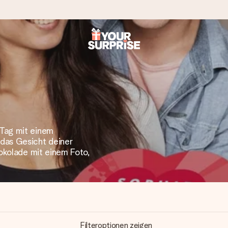
tzschnell – damit du es genau zum richtigen Zeitpunkt überreichen 
Tag mit einem
das Gesicht deiner
i Google Reviews (Gesamtergebnis aller Länder, in die wir versen
okolade mit einem Foto,
Filteroptionen zeigen