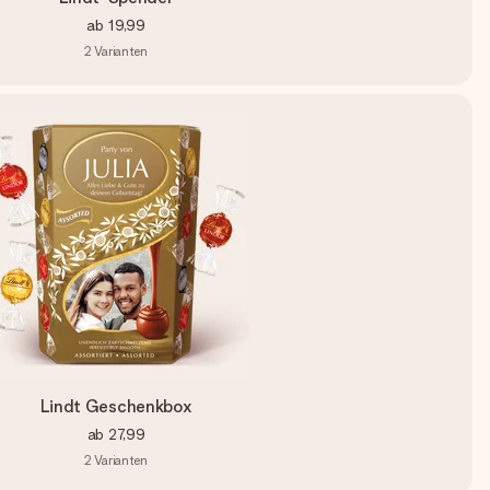
ab
19,99
2
Varianten
Lindt Geschenkbox
ab
27,99
2
Varianten