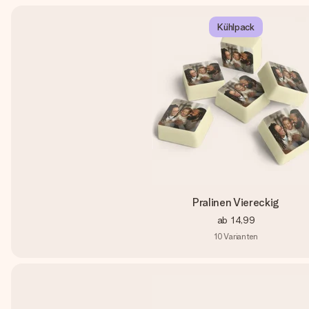
Kühlpack
Pralinen Viereckig
ab
14,99
10
Varianten