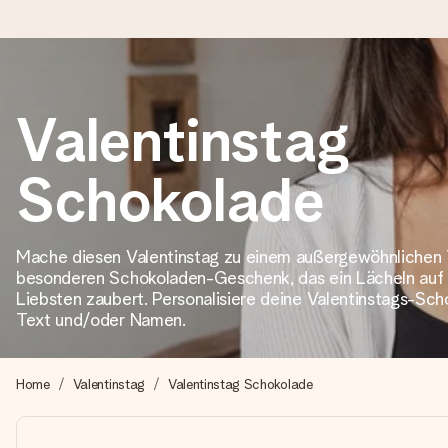
Heute bestellt, in 1 Werktag verschickt
Valentinstag
Wir bereiten dein Geschenk sorgfältig vor und schicken es bli
zählt.
Schokolade
4,8 (basierend auf +15.000 Bewertungen)
Mache diesen Valentinstag zu einem außergewöhnlichen 
besonderen Schokoladen-Geschenk, das ein Lächeln auf 
Unsere Geschenke begeistern. Kunden bewerten uns mit 4,8 be
Liebsten zaubert. Personalisiere deine Valentinstags-Sch
Text und/oder Namen.
+49 39292 929695
Home
Valentinstag
Valentinstag Schokolade
Montag - Freitag : 8:30 - 17:00 Uhr
Samstag - Sonntag : 8:30 - 13:00 Uhr