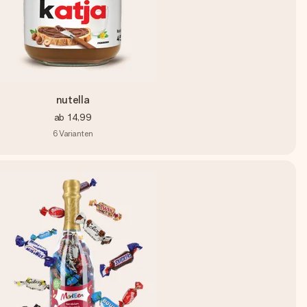
nutella
ab
14,99
6
Varianten