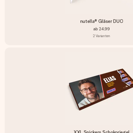
nutella® Gläser DUO
ab
24,99
2
Varianten
XXL Snickers Schokoriegel