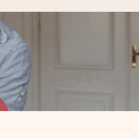
kannst, wenn es am meisten
den).