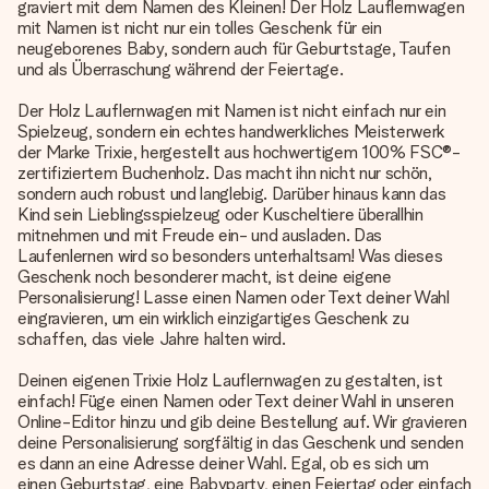
graviert mit dem Namen des Kleinen! Der Holz Lauflernwagen
mit Namen ist nicht nur ein tolles Geschenk für ein
neugeborenes Baby, sondern auch für Geburtstage, Taufen
und als Überraschung während der Feiertage.
Der Holz Lauflernwagen mit Namen ist nicht einfach nur ein
Spielzeug, sondern ein echtes handwerkliches Meisterwerk
der Marke Trixie, hergestellt aus hochwertigem 100% FSC®-
zertifiziertem Buchenholz. Das macht ihn nicht nur schön,
sondern auch robust und langlebig. Darüber hinaus kann das
Kind sein Lieblingsspielzeug oder Kuscheltiere überallhin
mitnehmen und mit Freude ein- und ausladen. Das
Laufenlernen wird so besonders unterhaltsam! Was dieses
Geschenk noch besonderer macht, ist deine eigene
Personalisierung! Lasse einen Namen oder Text deiner Wahl
eingravieren, um ein wirklich einzigartiges Geschenk zu
schaffen, das viele Jahre halten wird.
Deinen eigenen Trixie Holz Lauflernwagen zu gestalten, ist
einfach! Füge einen Namen oder Text deiner Wahl in unseren
Online-Editor hinzu und gib deine Bestellung auf. Wir gravieren
deine Personalisierung sorgfältig in das Geschenk und senden
es dann an eine Adresse deiner Wahl. Egal, ob es sich um
einen Geburtstag, eine Babyparty, einen Feiertag oder einfach