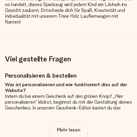
so handelt, dieses Spielzeug wird jedem Kind ein Lächeln ins
Gesicht zaubern. Entscheide dich für Spaß, Kreativität und
Individualität mit unserem Trixie Holz Lauflernwagen mit
Namen!
Viel gestellte Fragen
Personalisieren & bestellen
Was ist personalisieren und wie funktioniert dies auf der
Website?
Indem du bei einem Geschenk auf den grünen Knopf „Hier
personalisieren“ klickst, beginnst du mit der Gestaltung deines
Geschenkes. In unserem Geschenk-Editor kannst du das
Geschenk komplett nach Wunsch mit deinem eigenen Foto
und/oder Text gestalten. Wenn du möchtest, wählst du auch
noch eines unserer angebotenen Designs, um deinem
Mehr lesen
Geschenk die perfekte Ausstrahlung zu verleihen.