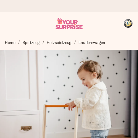
Heute bestellt, in 1 Werktag verschickt
Home
Spielzeug
Holzspielzeug
Lauflernwagen
Wir bereiten dein Geschenk sorgfältig vor und schicken es
blitzschnell – damit du es genau zum richtigen Zeitpunkt
überreichen kannst, wenn es am meisten zählt.
4,8 (basierend auf +15.000 Bewertungen)
Unsere Geschenke begeistern. Kunden bewerten uns mit
4,8 bei Google Reviews (Gesamtergebnis aller Länder, in
die wir versenden).
+49 39292 929695