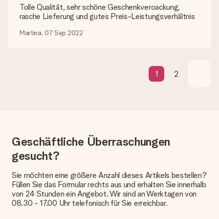
Tolle Qualität, sehr schöne Geschenkveroackung,
Lieferzeit, Lieferoptionen und Versandkosten
rasche Lieferung und gutes Preis-Leistungsverhältnis
Kann ich ein Lieferdatum wählen?
Martina, 07 Sep 2022
Bedauerlicherweise ist es momentan (noch) nicht möglich, das
Geschenk zu einem Wunschtermin liefern zu lassen.
Wie lange dauert die Lieferzeit und wann werde ich mein
1
2
Geschenk erhalten?
Die aktuelle Lieferzeit steht jeweils auf der Produktseite bei
dem Geschenk vermeldet. Du kannst darauf vertrauen, dass
eine fristgerechte Lieferung durch unsere Lieferdienste
erfolgt.
Welche Lieferoptionen stehen zur Verfügung?
Geschäftliche Überraschungen
Derzeit können wir (noch) keine verschiedenen Lieferoptionen
anbieten. Das Geschenk, das bestellt wird, wird als Paket oder
gesucht?
Päckchen versendet. Möchtest du wissen, ob es als Paket
oder Päckchen geliefert wird, kontaktiere bitte unseren
Sie möchten eine größere Anzahl dieses Artikels bestellen?
Kundenservice.
Füllen Sie das Formular rechts aus und erhalten Sie innerhalb
von 24 Stunden ein Angebot. Wir sind an Werktagen von
Zahlung
08.30 - 17.00 Uhr telefonisch für Sie erreichbar.
Wie kann ich meine Bestellung bezahlen?