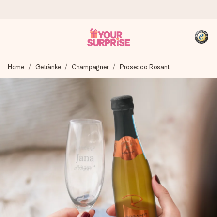
Heute bestellt, in 1 Werktag verschickt
Home
Getränke
Champagner
Prosecco Rosanti
Wir bereiten dein Geschenk sorgfältig vor und schicken es
blitzschnell – damit du es genau zum richtigen Zeitpunkt
überreichen kannst, wenn es am meisten zählt.
4,8 (basierend auf +15.000 Bewertungen)
Unsere Geschenke begeistern. Kunden bewerten uns mit
4,8 bei Google Reviews (Gesamtergebnis aller Länder, in
die wir versenden).
+49 39292 929695