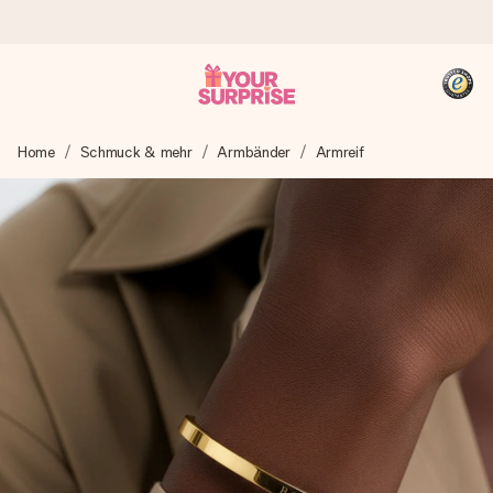
Heute bestellt, in 1 Werktag verschickt
Home
Schmuck & mehr
Armbänder
Armreif
Wir bereiten dein Geschenk sorgfältig vor und schicken es
blitzschnell – damit du es genau zum richtigen Zeitpunkt
überreichen kannst, wenn es am meisten zählt.
4,8 (basierend auf +15.000 Bewertungen)
Unsere Geschenke begeistern. Kunden bewerten uns mit
4,8 bei Google Reviews (Gesamtergebnis aller Länder, in
die wir versenden).
+49 39292 929695