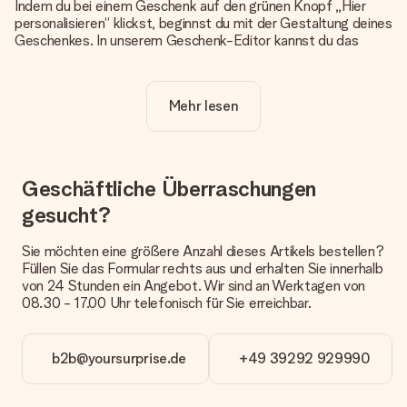
Indem du bei einem Geschenk auf den grünen Knopf „Hier
personalisieren“ klickst, beginnst du mit der Gestaltung deines
Geschenkes. In unserem Geschenk-Editor kannst du das
Geschenk komplett nach Wunsch mit deinem eigenen Foto
und/oder Text gestalten. Wenn du möchtest, wählst du auch
noch eines unserer angebotenen Designs, um deinem
Mehr lesen
Geschenk die perfekte Ausstrahlung zu verleihen.
Ist die Personalisierung im Preis enthalten?
Der auf der Website angezeigte Preis ist inklusive der
Personalisierung. So ist und bleibt es übersichtlich!
Geschäftliche Überraschungen
gesucht?
Hat mein Foto die richtige Qualität?
Wir möchten sicherstellen, dass du mit deinem Geschenk
rundum zufrieden bist. Deshalb ist es wichtig, qualitativ
Sie möchten eine größere Anzahl dieses Artikels bestellen?
hochwertige Fotos zu verwenden. Wenn du dir nicht sicher
Füllen Sie das Formular rechts aus und erhalten Sie innerhalb
bist, ob dein Bild die erforderliche Qualität aufweist, wende
von 24 Stunden ein Angebot. Wir sind an Werktagen von
dich bitte an unseren Kundenservice und füge dein Foto
08.30 - 17.00 Uhr telefonisch für Sie erreichbar.
zusammen mit dem Geschenk bei, das du bestellen
möchtest. Unser Kundenservice kann dann die Qualität für
dich überprüfen!
b2b@yoursurprise.de
+49 39292 929990
Welche Dateien kann ich hochladen?
Es können JPG und PNG Dateien in unseren Editor