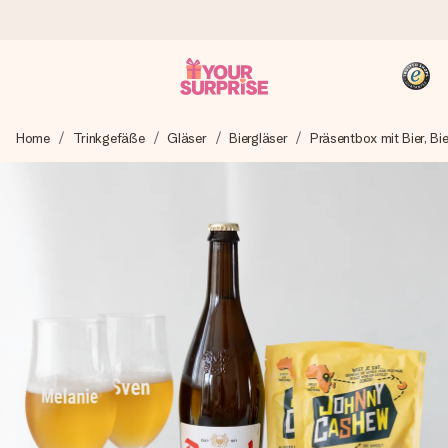
Heute bestellt, in 1 Werktag verschickt
Home
Trinkgefäße
Gläser
Biergläser
Präsentbox mit Bier, B
Wir bereiten dein Geschenk sorgfältig vor und schicken es
blitzschnell – damit du es genau zum richtigen Zeitpunkt
überreichen kannst, wenn es am meisten zählt.
4,8 (basierend auf +15.000 Bewertungen)
Unsere Geschenke begeistern. Kunden bewerten uns mit
4,8 bei Google Reviews (Gesamtergebnis aller Länder, in
die wir versenden).
+49 39292 929695