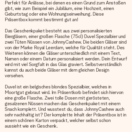
Perfekt für Anlässe, bei denen es einen Grund zum Anstoßen
gibt, wie zum Beispiel ein Jubiläum, eine Hochzeit, einen
Geburtstag oder eine Wohnungseinweihung. Diese
Präsentbox kommt bestimmt gut an!
Das Geschenkpaket besteht aus zwei personalisierten
Biergläsern, einer großen Flasche (75cl) Duvel Spezialbier und
zwei Tüten Nüssen von JohnnyCashew. Die beiden Gläser sind
von der Marke Royal Leerdam, welche für Qualität steht. Des
Weiteren können die Gläser unterschiedlich mit einem Text,
Namen oder einem Datum personalisiert werden. Dein Entwurf
wird mit viel Sorgfalt in das Glas graviert. Selbstverständlich
kannst du auch beide Gläser mit dem gleichen Design
versehen.
Duvel ist ein belgisches blondes Spezialbier, welches in
Moortgat gebraut wird. Im Präsentkorb befindet sich hiervon
eine große Flasche. Zwei tolle Dosen mit gerösteten,
gesalzenen Nüssen machen das Geschenkpaket mit einem
Snach komplett. Und wusstest du, dass JohnnyCashew auch
sehr nachhaltig ist? Der komplette Inhalt der Präsentbox ist in
einem schönen Karton verpackt, welcher selbst schon
aussieht wie ein Geschenk.