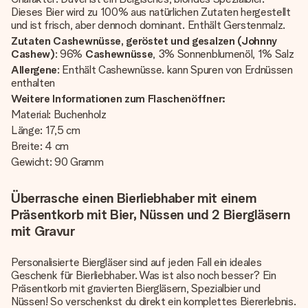
Dieses Bier wird zu 100% aus natürlichen Zutaten hergestellt
und ist frisch, aber dennoch dominant. Enthält Gerstenmalz.
Zutaten Cashewnüsse, geröstet und gesalzen (Johnny
Cashew)
: 96%
Cashewnüsse
, 3% Sonnenblumenöl, 1% Salz
Allergene
: Enthält Cashewnüsse. kann Spuren von Erdnüssen
enthalten
Weitere Informationen zum Flaschenöffner:
Material: Buchenholz
Länge: 17,5 cm
Breite: 4 cm
Gewicht: 90 Gramm
Überrasche einen Bierliebhaber mit einem
Präsentkorb mit Bier, Nüssen und 2 Biergläsern
mit Gravur
Personalisierte Biergläser
sind auf jeden Fall ein ideales
Geschenk für Bierliebhaber. Was ist also noch besser? Ein
Präsentkorb mit gravierten Biergläsern, Spezialbier und
Nüssen! So verschenkst du direkt ein komplettes Biererlebnis.