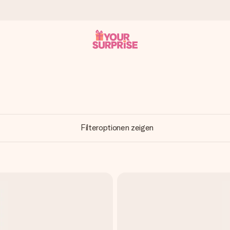
tzschnell – damit du es genau zum richtigen Zeitpunkt überreichen 
Filteroptionen zeigen
i Google Reviews (Gesamtergebnis aller Länder, in die wir versen