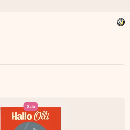
kannst, wenn es am meisten
den).
Sale