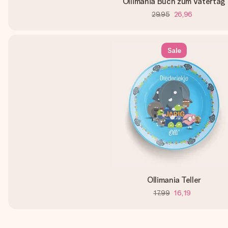
Ollimania Buch zum Vatertag
29,95
26,96
Sale
Ollimania Teller
17,99
16,19