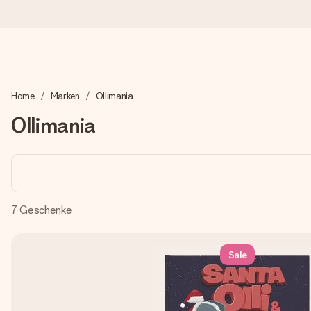
Heute bestellt, in 1 Werktag verschickt
Home
Marken
Ollimania
Wir bereiten dein Geschenk sorgfältig vor und schicken es bli
zählt.
Ollimania
4,8 (basierend auf +15.000 Bewertungen)
Unsere Geschenke begeistern. Kunden bewerten uns mit 4,8 be
7
Geschenke
+49 39292 929695
Sale
Montag - Freitag : 8:30 - 17:00 Uhr
Samstag - Sonntag : 8:30 - 13:00 Uhr