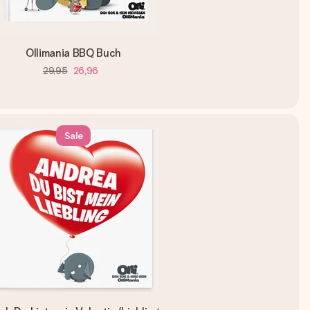
Ollimania BBQ Buch
29,95
26,96
Sale