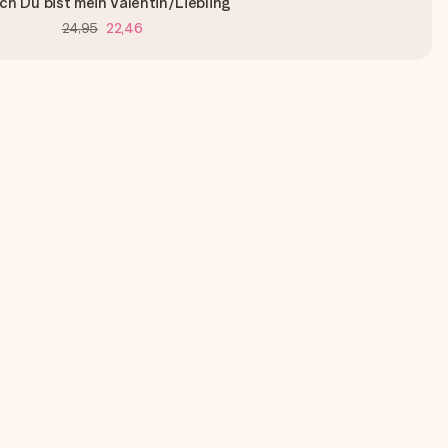
ch Du bist mein Valentin/Liebling
24,95
22,46