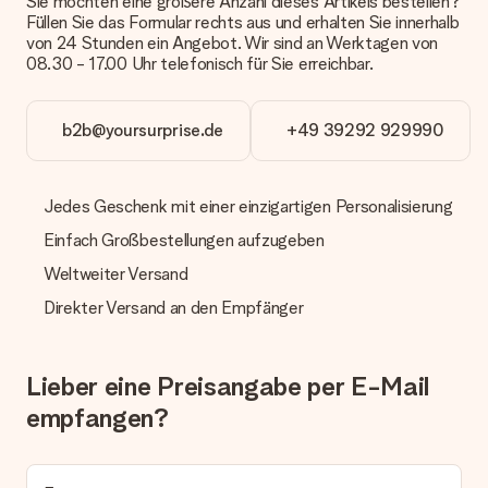
Sie möchten eine größere Anzahl dieses Artikels bestellen?
Füllen Sie das Formular rechts aus und erhalten Sie innerhalb
Zahlung
von 24 Stunden ein Angebot. Wir sind an Werktagen von
Wie kann ich meine Bestellung bezahlen?
08.30 - 17.00 Uhr telefonisch für Sie erreichbar.
Wir bieten die folgenden Zahlungsoptionen an: Vorauskasse
mit normaler Überweisung, Sofortüberweisung, Paypal,
Kreditkarte oder auf Rechnung über Klarna. Bei einer
b2b@yoursurprise.de
+49 39292 929990
manuellen Überweisung verlängert sich die Lieferzeit des
Geschenks jedoch um 3 Werktage.
Jedes Geschenk mit einer einzigartigen Personalisierung
Geschenk empfangen
Einfach Großbestellungen aufzugeben
Was, wenn das Geschenk meine Erwartungen nicht
erfüllt?
Weltweiter Versand
Sollte das Geschenk wider Erwarten deine Erwartungen nicht
erfüllen, bitten wir dich, unseren Kundenservice zu
Direkter Versand an den Empfänger
kontaktieren. Dort wird dir umgehend ein passender
Lösungsvorschlag unterbreitet.
Lieber eine Preisangabe per E-Mail
Wird die Rechnung mit der Bestellung mitverschickt?
Alle Lieferungen erfolgen ohne Rechnung und/oder
empfangen?
Lieferschein. Die Rechnung zu deiner Bestellung erhältst du
zeitgleich mit der Bestätigungsmail und kannst sie jederzeit in
deinem MySurprise Account einsehen. Du kannst das