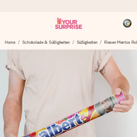
Heute bestellt, in 1 Werktag verschickt
Home
Schokolade & Süßigkeiten
Süßigkeiten
Riesen Mentos Rol
Wir bereiten dein Geschenk sorgfältig vor und schicken es
blitzschnell – damit du es genau zum richtigen Zeitpunkt
überreichen kannst, wenn es am meisten zählt.
4,8 (basierend auf +15.000 Bewertungen)
Unsere Geschenke begeistern. Kunden bewerten uns mit
4,8 bei Google Reviews (Gesamtergebnis aller Länder, in
die wir versenden).
+49 39292 929695