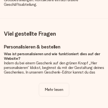
Geschäftsabteilung.
Viel gestellte Fragen
Personalisieren & bestellen
Was ist personalisieren und wie funktioniert dies auf der
Website?
Indem du bei einem Geschenk auf den grünen Knopf „Hier
personalisieren“ klickst, beginnst du mit der Gestaltung deines
Geschenkes. In unserem Geschenk-Editor kannst du das
Geschenk komplett nach Wunsch mit deinem eigenen Foto
und/oder Text gestalten. Wenn du möchtest, wählst du auch
noch eines unserer angebotenen Designs, um deinem
Mehr lesen
Geschenk die perfekte Ausstrahlung zu verleihen.
Ist die Personalisierung im Preis enthalten?
Der auf der Website angezeigte Preis ist inklusive der