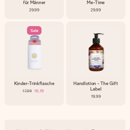
für Männer
Me-Time
29,99
29,99
Sale
Kinder-Trinkflasche
Handlotion - The Gift
Label
17,99
16,19
19,99