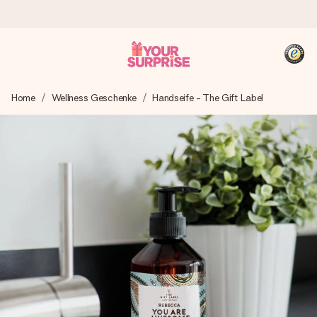
Heute bestellt, in 1 Werktag verschickt
Home
Wellness Geschenke
Handseife - The Gift Label
Wir bereiten dein Geschenk sorgfältig vor und schicken es
blitzschnell – damit du es genau zum richtigen Zeitpunkt
überreichen kannst, wenn es am meisten zählt.
4,8 (basierend auf +15.000 Bewertungen)
Unsere Geschenke begeistern. Kunden bewerten uns mit
4,8 bei Google Reviews (Gesamtergebnis aller Länder, in
die wir versenden).
+49 39292 929695