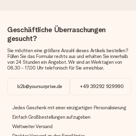
Die aktuelle Lieferzeit steht jeweils auf der Produktseite bei
dem Geschenk vermeldet. Du kannst darauf vertrauen, dass
eine fristgerechte Lieferung durch unsere Lieferdienste
erfolgt.
Geschäftliche Überraschungen
Welche Lieferoptionen stehen zur Verfügung?
Derzeit können wir (noch) keine verschiedenen Lieferoptionen
gesucht?
anbieten. Das Geschenk, das bestellt wird, wird als Paket oder
Päckchen versendet. Möchtest du wissen, ob es als Paket
Sie möchten eine größere Anzahl dieses Artikels bestellen?
oder Päckchen geliefert wird, kontaktiere bitte unseren
Füllen Sie das Formular rechts aus und erhalten Sie innerhalb
Kundenservice.
von 24 Stunden ein Angebot. Wir sind an Werktagen von
08.30 - 17.00 Uhr telefonisch für Sie erreichbar.
Zahlung
Wie kann ich meine Bestellung bezahlen?
Wir bieten die folgenden Zahlungsoptionen an: Vorauskasse
b2b@yoursurprise.de
+49 39292 929990
mit normaler Überweisung, Sofortüberweisung, Paypal,
Kreditkarte oder auf Rechnung über Klarna. Bei einer
manuellen Überweisung verlängert sich die Lieferzeit des
Jedes Geschenk mit einer einzigartigen Personalisierung
Geschenks jedoch um 3 Werktage.
Einfach Großbestellungen aufzugeben
Geschenk empfangen
Weltweiter Versand
Was, wenn das Geschenk meine Erwartungen nicht
erfüllt?
Direkter Versand an den Empfänger