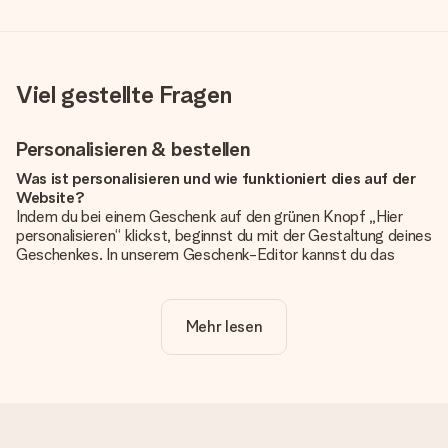
Viel gestellte Fragen
Personalisieren & bestellen
Was ist personalisieren und wie funktioniert dies auf der
Website?
Indem du bei einem Geschenk auf den grünen Knopf „Hier
personalisieren“ klickst, beginnst du mit der Gestaltung deines
Geschenkes. In unserem Geschenk-Editor kannst du das
Geschenk komplett nach Wunsch mit deinem eigenen Foto
und/oder Text gestalten. Wenn du möchtest, wählst du auch
noch eines unserer angebotenen Designs, um deinem
Mehr lesen
Geschenk die perfekte Ausstrahlung zu verleihen.
Ist die Personalisierung im Preis enthalten?
Der auf der Website angezeigte Preis ist inklusive der
Personalisierung. So ist und bleibt es übersichtlich!
Hat mein Foto die richtige Qualität?