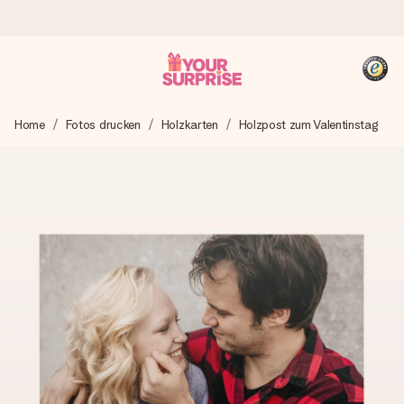
Heute bestellt, in 1 Werktag verschickt
Home
Fotos drucken
Holzkarten
Holzpost zum Valentinstag
Wir bereiten dein Geschenk sorgfältig vor und schicken es
blitzschnell – damit du es genau zum richtigen Zeitpunkt
überreichen kannst, wenn es am meisten zählt.
4,8 (basierend auf +15.000 Bewertungen)
Unsere Geschenke begeistern. Kunden bewerten uns mit
4,8 bei Google Reviews (Gesamtergebnis aller Länder, in
die wir versenden).
+49 39292 929695