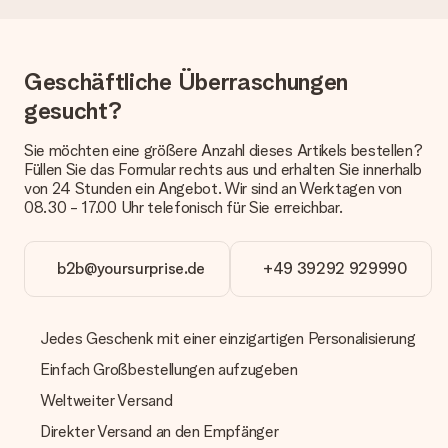
Die aktuelle Lieferzeit steht jeweils auf der Produktseite bei
dem Geschenk vermeldet. Du kannst darauf vertrauen, dass
eine fristgerechte Lieferung durch unsere Lieferdienste
erfolgt.
Geschäftliche Überraschungen
Welche Lieferoptionen stehen zur Verfügung?
gesucht?
Derzeit können wir (noch) keine verschiedenen Lieferoptionen
anbieten. Das Geschenk, das bestellt wird, wird als Paket oder
Sie möchten eine größere Anzahl dieses Artikels bestellen?
Päckchen versendet. Möchtest du wissen, ob es als Paket
Füllen Sie das Formular rechts aus und erhalten Sie innerhalb
oder Päckchen geliefert wird, kontaktiere bitte unseren
von 24 Stunden ein Angebot. Wir sind an Werktagen von
Kundenservice.
08.30 - 17.00 Uhr telefonisch für Sie erreichbar.
Zahlung
Wie kann ich meine Bestellung bezahlen?
b2b@yoursurprise.de
+49 39292 929990
Wir bieten die folgenden Zahlungsoptionen an: Vorauskasse
mit normaler Überweisung, Sofortüberweisung, Paypal,
Kreditkarte oder auf Rechnung über Klarna. Bei einer
Jedes Geschenk mit einer einzigartigen Personalisierung
manuellen Überweisung verlängert sich die Lieferzeit des
Geschenks jedoch um 3 Werktage.
Einfach Großbestellungen aufzugeben
Geschenk empfangen
Weltweiter Versand
Was, wenn das Geschenk meine Erwartungen nicht
Direkter Versand an den Empfänger
erfüllt?