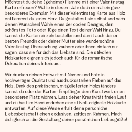
Möchtest du deine (geheime) Flamme mit einer Valentinstag
Karte erfreuen? Wähle in diesem Jahr doch einmal ein ganz
besonderes Exemplar. Mit dieser Valentinstag Karte aus Holz
entflammst du jedes Herz. Du gestaltest sie selbst und nach
deinen Wünschen! Wähle eines der coolen Designs, dein
schönstes Foto oder füge einen Text deiner Wahl hinzu. Du
kannst die Karten einzeln bestellen und damit auch deiner
besten Freundin oder deiner Mutter eine wunderschöne
Valentinstag Überraschung zaubern oder ihnen einfach nur
sagen, dass sie für dich das Liebste sind. Die stilvollen
Holzkarten eignen sich jedoch auch für die romantische
Dekoration deines Interieurs.
Wir drucken deinen Entwurf mit Namen und Foto in
hochwertiger Qualität und ausdrucksstarken Farben auf das
Holz. Dank des praktischen, mitgelieferten Holzständers
kannst du oder der Karten-Empfänger dem Kunstwerk einen
besonderen Platz widmen. Lass deiner Kreativität freien Lauf
und du hast im Handumdrehen eine stilvoll-originelle Holzkarte
entworfen. Auf diese Weise erhält deine persönliche
Liebesbotschaft einen exklusiven, zeitlosen Rahmen. Mach
dich gleich an die Gestaltung deiner persönlichen Liebesgrüße!