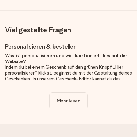
Viel gestellte Fragen
Personalisieren & bestellen
Was ist personalisieren und wie funktioniert dies auf der
Website?
Indem du bei einem Geschenk auf den grünen Knopf „Hier
personalisieren“ klickst, beginnst du mit der Gestaltung deines
Geschenkes. In unserem Geschenk-Editor kannst du das
Geschenk komplett nach Wunsch mit deinem eigenen Foto
und/oder Text gestalten. Wenn du möchtest, wählst du auch
noch eines unserer angebotenen Designs, um deinem
Mehr lesen
Geschenk die perfekte Ausstrahlung zu verleihen.
Ist die Personalisierung im Preis enthalten?
Der auf der Website angezeigte Preis ist inklusive der
Personalisierung. So ist und bleibt es übersichtlich!
Hat mein Foto die richtige Qualität?