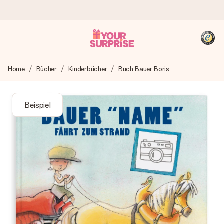
Heute bestellt, in 1 Werktag verschickt
Home
Bücher
Kinderbücher
Buch Bauer Boris
Wir bereiten dein Geschenk sorgfältig vor und schicken es
blitzschnell – damit du es genau zum richtigen Zeitpunkt
überreichen kannst, wenn es am meisten zählt.
Beispiel
4,8 (basierend auf +15.000 Bewertungen)
Unsere Geschenke begeistern. Kunden bewerten uns mit
4,8 bei Google Reviews (Gesamtergebnis aller Länder, in
die wir versenden).
+49 39292 929695