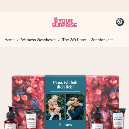
Heute bestellt, in 1 Werktag verschickt
Home
Wellness Geschenke
The Gift Label - Geschenkset
Wir bereiten dein Geschenk sorgfältig vor und schicken es
blitzschnell – damit du es genau zum richtigen Zeitpunkt
überreichen kannst, wenn es am meisten zählt.
4,8 (basierend auf +15.000 Bewertungen)
Unsere Geschenke begeistern. Kunden bewerten uns mit
4,8 bei Google Reviews (Gesamtergebnis aller Länder, in
die wir versenden).
+49 39292 929695