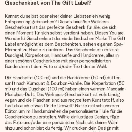
Geschenkset von The Gift Label?
Kannst du selbst oder einer deiner Liebsten ein wenig
Entspannung gebrauchen? Dieses luxuriöse Wellness-
Geschenkset ist das perfekte Geschenk für alle, die sich
einen Moment für sich selbst verdient haben. Dieses You are
Wonderful Geschenkset der niederländischen Marke The Gift
Label ermöglicht es dem Beschenkten, seinen eigenen Spa-
Moment zu Hause zu kreieren. Das Geschenkset umfasst
Duschgel, Körperlotion, Handseife und Handcreme, alles in
einer schönen Geschenkbox mit einer personalisierten
Banderole mit dem Foto und/oder Text deiner Wahl.
Die Handseife (100 ml) und die Handcreme (50 ml) duften
sanft nach Kumquat & Bourbon-Vanille. Die Körperlotion (50
ml) und das Duschgel (100 ml) haben einen warmen Mandarin-
Moschus-Duft. Das Wellness-Geschenkset ist vollständig
vegan und die Flaschen sind aus recyceltem Kunststoff, also
tust du auch etwas für die Umwelt! Nutze einfach unseren
Editor, um im Handumdrehen die personalisierte Hülle für die
Geschenkbox zu erstellen. Wähle ein lustiges Design, füge
das Foto und/oder eine persönliche Nachricht deiner Wahl
hinzu und schon bist du fertig. Wir drucken dein Design mit