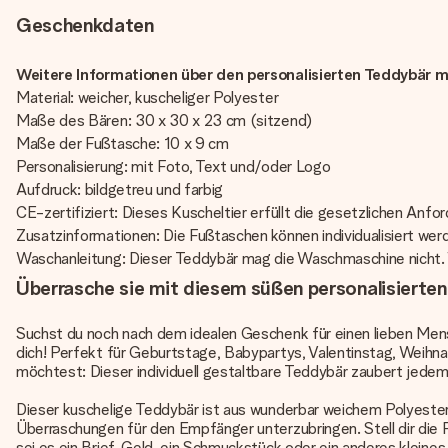
Geschenkdaten
Weitere Informationen über den personalisierten Teddybär m
Material: weicher, kuscheliger Polyester
Maße des Bären: 30 x 30 x 23 cm (sitzend)
Maße der Fußtasche: 10 x 9 cm
Personalisierung: mit Foto, Text und/oder Logo
Aufdruck: bildgetreu und farbig
CE-zertifiziert: Dieses Kuscheltier erfüllt die gesetzlichen Anfor
Zusatzinformationen: Die Fußtaschen können individualisiert wer
Waschanleitung: Dieser Teddybär mag die Waschmaschine nicht. W
Überrasche sie mit diesem süßen personalisierte
Suchst du noch nach dem idealen Geschenk für einen lieben Men
dich! Perfekt für Geburtstage, Babypartys, Valentinstag, Weihna
möchtest: Dieser individuell gestaltbare Teddybär zaubert jedem
Dieser kuschelige Teddybär ist aus wunderbar weichem Polyester,
Überraschungen für den Empfänger unterzubringen. Stell dir die
sei es ein Brief, Geld, ein Schmuckstück oder ein anderes klein