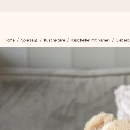
Heute bestellt, in 1 Werktag verschickt
Home
Spielzeug
Kuscheltiere
Kuscheltier mit Namen
Liebesb
Wir bereiten dein Geschenk sorgfältig vor und schicken es bli
zählt.
4,8 (basierend auf +15.000 Bewertungen)
Unsere Geschenke begeistern. Kunden bewerten uns mit 4,8 be
+49 39292 929695
Montag - Freitag : 8:30 - 17:00 Uhr
Samstag - Sonntag : 8:30 - 13:00 Uhr