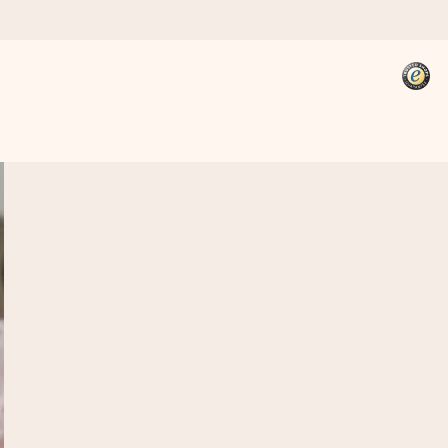
kannst, wenn es am meisten
den).