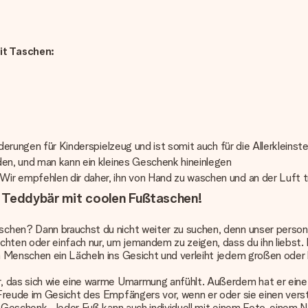
it Taschen:
derungen für Kinderspielzeug und ist somit auch für die Allerkleinste
den, und man kann ein kleines Geschenk hineinlegen
ir empfehlen dir daher, ihn von Hand zu waschen und an der Luft t
n Teddybär mit coolen Fußtaschen!
schen? Dann brauchst du nicht weiter zu suchen, denn unser
person
chten oder einfach nur, um jemandem zu zeigen, dass du ihn liebst
 Menschen ein Lächeln ins Gesicht und verleiht jedem großen oder k
 das sich wie eine warme Umarmung anfühlt. Außerdem hat er eine c
 Freude im Gesicht des Empfängers vor, wenn er oder sie einen ver
es Geschenk. Jeder Fuß kann auch individuell mit einem Foto, einem