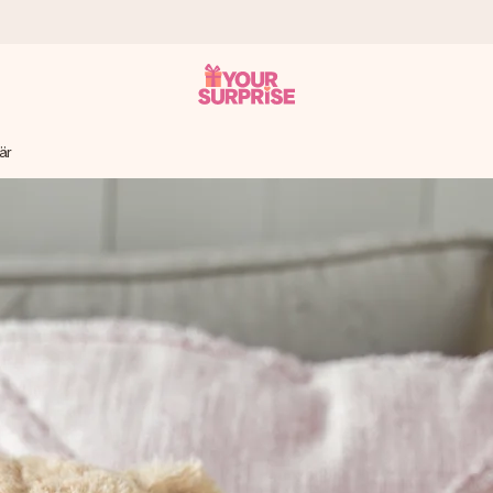
är
tzschnell – damit du es genau zum richtigen Zeitpunkt überreichen 
i Google Reviews (Gesamtergebnis aller Länder, in die wir versen