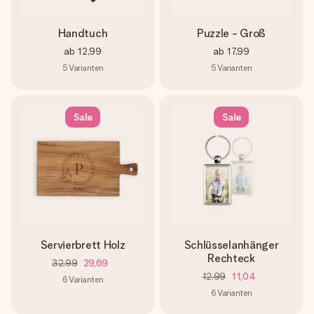
Handtuch
Puzzle - Groß
ab
12,99
ab
17,99
5
Varianten
5
Varianten
Sale
Sale
Servierbrett Holz
Schlüsselanhänger
Rechteck
32,99
29,69
12,99
11,04
6
Varianten
6
Varianten