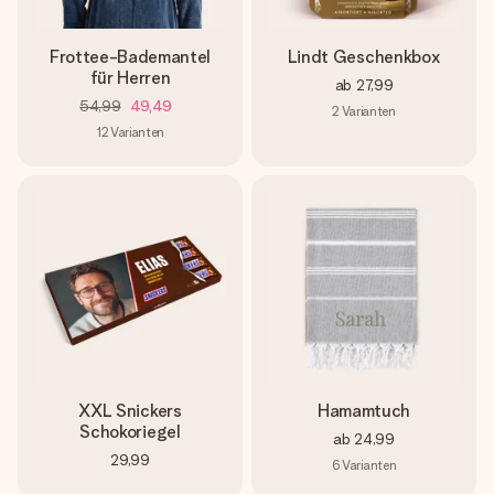
Frottee-Bademantel
Lindt Geschenkbox
für Herren
ab
27,99
54,99
49,49
2
Varianten
12
Varianten
XXL Snickers
Hamamtuch
Schokoriegel
ab
24,99
29,99
6
Varianten