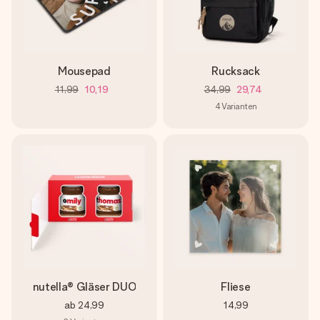
Mousepad
Rucksack
11,99
10,19
34,99
29,74
4
Varianten
nutella® Gläser DUO
Fliese
ab
24,99
14,99