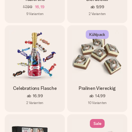
17,99
16,19
ab
9,99
9
Varianten
2
Varianten
Kühlpack
Celebrations Flasche
Pralinen Viereckig
ab
16,99
ab
14,99
2
Varianten
10
Varianten
Sale