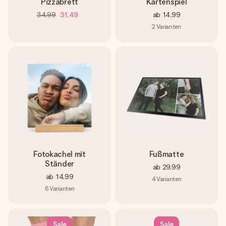
Pizzabrett
Kartenspiel
34,99
31,49
ab
14,99
2
Varianten
Fotokachel mit
Fußmatte
Ständer
ab
29,99
ab
14,99
4
Varianten
6
Varianten
Sale
Sale