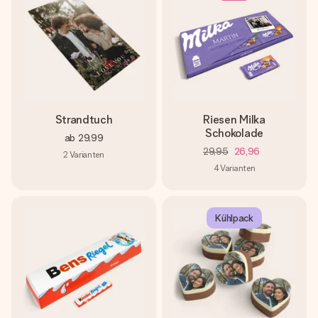
Strandtuch
Riesen Milka
Schokolade
ab
29,99
29,95
26,96
2
Varianten
4
Varianten
Kühlpack