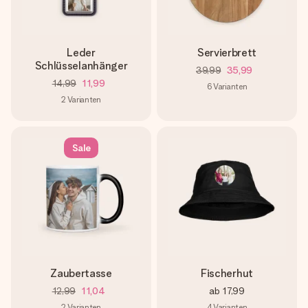
Leder
Servierbrett
Schlüsselanhänger
39,99
35,99
14,99
11,99
6
Varianten
2
Varianten
Sale
Zaubertasse
Fischerhut
12,99
11,04
ab
17,99
2
Varianten
4
Varianten