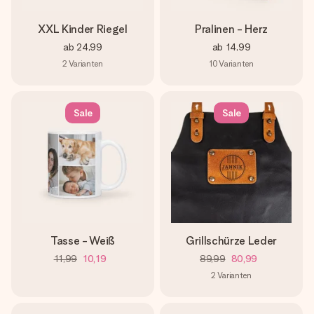
XXL Kinder Riegel
Pralinen - Herz
ab
24,99
ab
14,99
2
Varianten
10
Varianten
Sale
Sale
Tasse - Weiß
Grillschürze Leder
11,99
10,19
89,99
80,99
2
Varianten