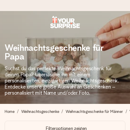
Heute bestellt, in 1 Werktag verschickt
Wir bereiten dein Geschenk sorgfältig vor und schicken es
Weihnachtsgeschenke für
blitzschnell – damit du es genau zum richtigen Zeitpunkt
überreichen kannst, wenn es am meisten zählt.
Papa
Suchst du das perfekte Weihnachtsgeschenk für
deinen Papa? Überrasche ihn mit einem
4,8 (basierend auf +15.000 Bewertungen)
personalisierten, einzigartigen Weihnachtsgeschenk.
Unsere Geschenke begeistern. Kunden bewerten uns mit
Entdecke unsere große Auswahl an Geschenken –
4,8 bei Google Reviews (Gesamtergebnis aller Länder, in
personalisiert mit Name und/oder Foto.
die wir versenden).
Home
Weihnachtsgeschenke
Weihnachtsgeschenke für Männer
+49 39292 929695
Filteroptionen zeigen