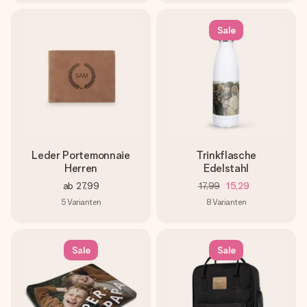
Sale
Leder Portemonnaie
Trinkflasche
Herren
Edelstahl
ab
27,99
17,99
15,29
5
Varianten
8
Varianten
Sale
Sale