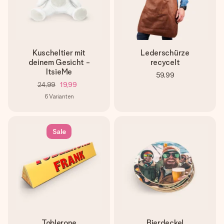
Kuscheltier mit
Lederschürze
deinem Gesicht -
recycelt
ItsieMe
59,99
24,99
19,99
6
Varianten
Sale
Toblerone
Bierdeckel