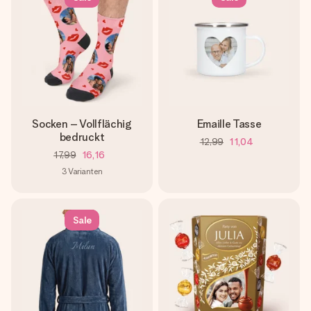
Socken – Vollflächig
Emaille Tasse
bedruckt
12,99
11,04
17,99
16,16
3
Varianten
Sale