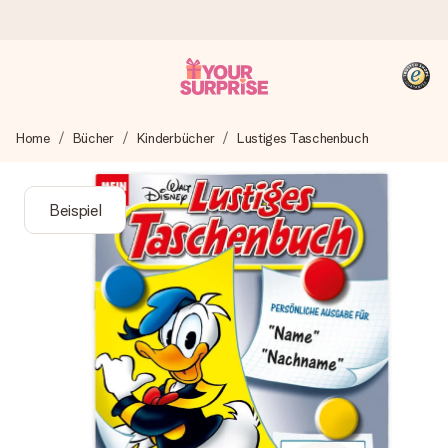
Heute bestellt, in 1 Werktag verschickt
Home
Bücher
Kinderbücher
Lustiges Taschenbuch
Wir bereiten dein Geschenk sorgfältig vor und schicken es
blitzschnell – damit du es genau zum richtigen Zeitpunkt
überreichen kannst, wenn es am meisten zählt.
Beispiel
4,8 (basierend auf +15.000 Bewertungen)
Unsere Geschenke begeistern. Kunden bewerten uns mit
4,8 bei Google Reviews (Gesamtergebnis aller Länder, in
die wir versenden).
+49 39292 929695