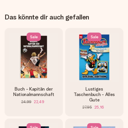
Das könnte dir auch gefallen
Sale
Sale
Buch - Kapitän der
Lustiges
Nationalmannschaft
Taschenbuch - Alles
Gute
24,99
22,49
27,95
25,16
Sale
Sale