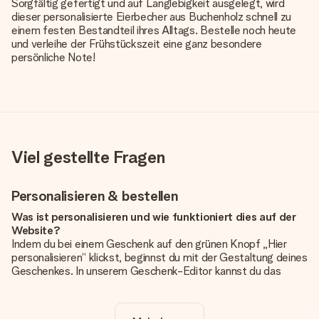
Sorgfältig gefertigt und auf Langlebigkeit ausgelegt, wird
dieser personalisierte Eierbecher aus Buchenholz schnell zu
einem festen Bestandteil ihres Alltags. Bestelle noch heute
und verleihe der Frühstückszeit eine ganz besondere
persönliche Note!
Viel gestellte Fragen
Personalisieren & bestellen
Was ist personalisieren und wie funktioniert dies auf der
Website?
Indem du bei einem Geschenk auf den grünen Knopf „Hier
personalisieren“ klickst, beginnst du mit der Gestaltung deines
Geschenkes. In unserem Geschenk-Editor kannst du das
Geschenk komplett nach Wunsch mit deinem eigenen Foto
und/oder Text gestalten. Wenn du möchtest, wählst du auch
noch eines unserer angebotenen Designs, um deinem