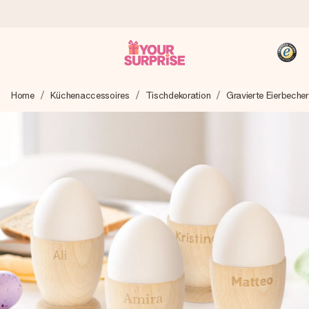
Heute bestellt, in 1 Werktag verschickt
Home
Küchenaccessoires
Tischdekoration
Gravierte Eierbecher
Wir bereiten dein Geschenk sorgfältig vor und schicken es
blitzschnell – damit du es genau zum richtigen Zeitpunkt
überreichen kannst, wenn es am meisten zählt.
4,8 (basierend auf +15.000 Bewertungen)
Unsere Geschenke begeistern. Kunden bewerten uns mit
4,8 bei Google Reviews (Gesamtergebnis aller Länder, in
die wir versenden).
+49 39292 929695