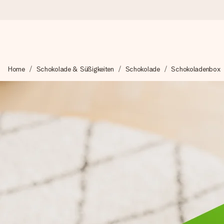
Heute bestellt, in 1 Werktag verschickt
Home
Schokolade & Süßigkeiten
Schokolade
Schokoladenbox
Wir bereiten dein Geschenk sorgfältig vor und schicken es bli
zählt.
4,8 (basierend auf +15.000 Bewertungen)
Unsere Geschenke begeistern. Kunden bewerten uns mit 4,8 be
+49 39292 929695
Montag - Freitag : 8:30 - 17:00 Uhr
Samstag - Sonntag : 8:30 - 13:00 Uhr