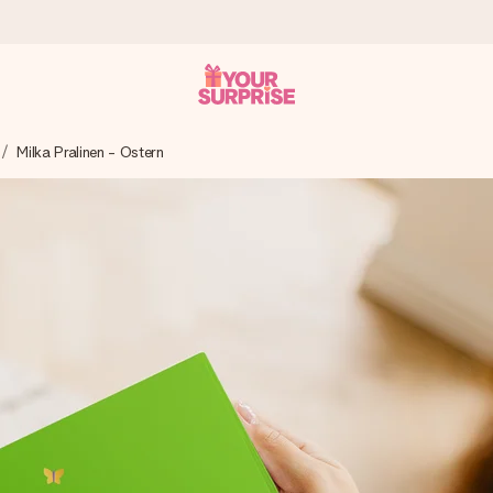
Milka Pralinen - Ostern
tzschnell – damit du es genau zum richtigen Zeitpunkt überreichen 
i Google Reviews (Gesamtergebnis aller Länder, in die wir versen