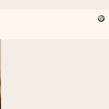
kannst, wenn es am meisten
den).