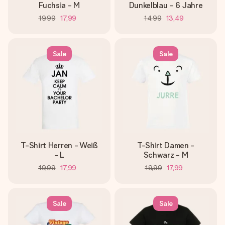
Fuchsia - M
Dunkelblau - 6 Jahre
19,99
17,99
14,99
13,49
Sale
Sale
T-Shirt Herren - Weiß
T-Shirt Damen -
- L
Schwarz - M
19,99
17,99
19,99
17,99
Sale
Sale