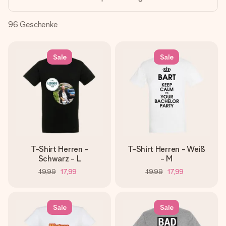
Montag - Freitag : 8:30 - 17:00 Uhr
Samstag - Sonntag : 8:30 - 13:00 Uhr
96
Geschenke
Sale
Sale
T-Shirt Herren -
T-Shirt Herren - Weiß
Schwarz - L
- M
19,99
17,99
19,99
17,99
Sale
Sale