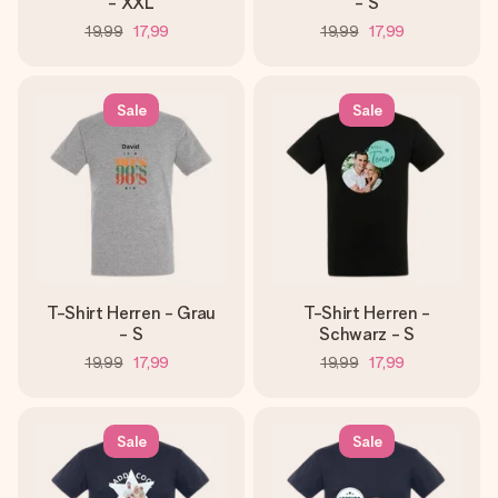
- XXL
- S
19,99
17,99
19,99
17,99
Sale
Sale
T-Shirt Herren - Grau
T-Shirt Herren -
- S
Schwarz - S
19,99
17,99
19,99
17,99
Sale
Sale