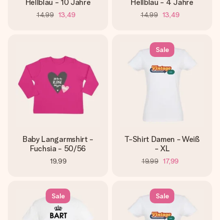
Hellblau - 10 Jahre
Hellblau - 4 Jahre
14,99
13,49
14,99
13,49
Sale
Baby Langarmshirt -
T-Shirt Damen - Weiß
Fuchsia - 50/56
- XL
19,99
19,99
17,99
Sale
Sale