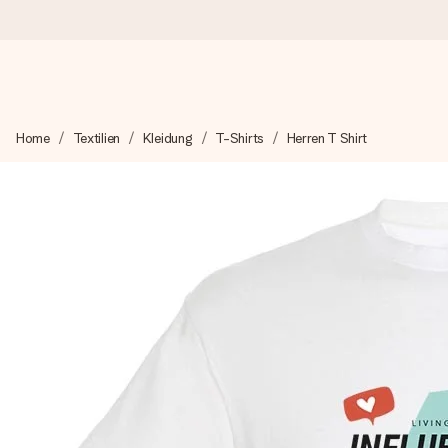
Heute bestellt, in 1 Werktag verschickt
Home
Textilien
Kleidung
T-Shirts
Herren T Shirt
Wir bereiten dein Geschenk sorgfältig vor und schicken es bli
zählt.
4,8 (basierend auf +15.000 Bewertungen)
Unsere Geschenke begeistern. Kunden bewerten uns mit 4,8 be
+49 39292 929695
Montag - Freitag : 8:30 - 17:00 Uhr
Samstag - Sonntag : 8:30 - 13:00 Uhr