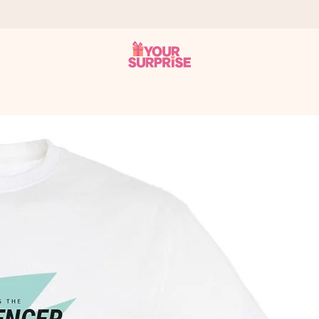
tzschnell – damit du es genau zum richtigen Zeitpunkt überreichen 
i Google Reviews (Gesamtergebnis aller Länder, in die wir versen