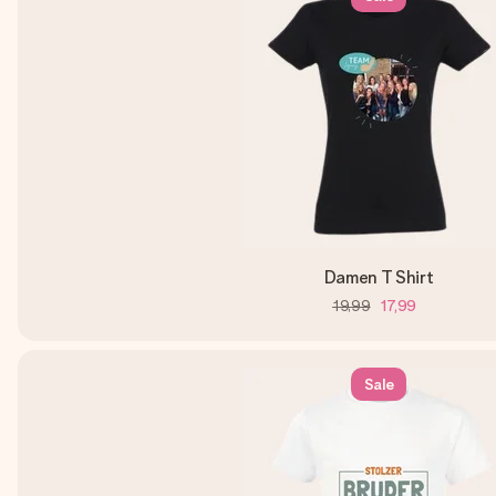
Damen T Shirt
19,99
17,99
Sale