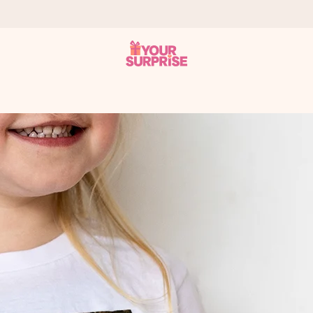
tzschnell – damit du es genau zum richtigen Zeitpunkt überreichen 
i Google Reviews (Gesamtergebnis aller Länder, in die wir versen