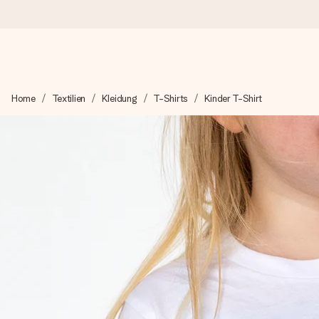
Heute bestellt, in 1 Werktag verschickt
Home
Textilien
Kleidung
T-Shirts
Kinder T-Shirt
Wir bereiten dein Geschenk sorgfältig vor und schicken es bli
zählt.
4,8 (basierend auf +15.000 Bewertungen)
Unsere Geschenke begeistern. Kunden bewerten uns mit 4,8 be
+49 39292 929695
Montag - Freitag : 8:30 - 17:00 Uhr
Samstag - Sonntag : 8:30 - 13:00 Uhr