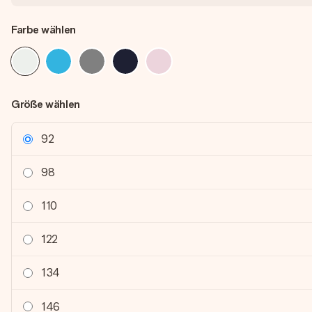
Farbe wählen
Größe wählen
92
98
110
122
134
146