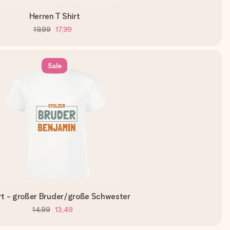
Herren T Shirt
19,99
17,99
Sale
rt - großer Bruder/große Schwester
14,99
13,49