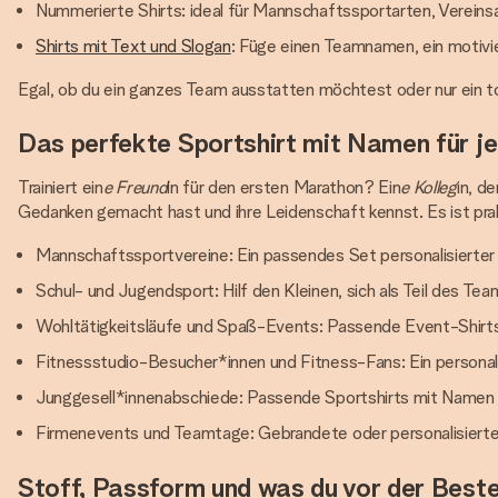
Nummerierte Shirts: ideal für Mannschaftssportarten, Verein
Shirts mit Text und Slogan
: Füge einen Teamnamen, ein motivi
Egal, ob du ein ganzes Team ausstatten möchtest oder nur ein to
Das perfekte Sportshirt mit Namen für j
Trainiert ein
e Freund
in für den ersten Marathon? Ein
e Kolleg
in, d
Gedanken gemacht hast und ihre Leidenschaft kennst. Es ist prakt
Mannschaftssportvereine: Ein passendes Set personalisierter
Schul- und Jugendsport: Hilf den Kleinen, sich als Teil des T
Wohltätigkeitsläufe und Spaß-Events: Passende Event-Shirts 
Fitnessstudio-Besucher*innen und Fitness-Fans: Ein personali
Junggesell*innenabschiede: Passende Sportshirts mit Namen od
Firmenevents und Teamtage: Gebrandete oder personalisierte Sp
Stoff, Passform und was du vor der Bestel