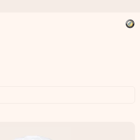
kannst, wenn es am meisten
den).