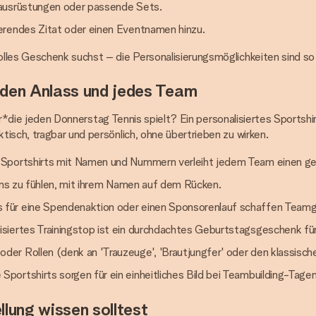
sausrüstungen oder passende Sets.
erendes Zitat oder einen Eventnamen hinzu.
lles Geschenk suchst – die Personalisierungsmöglichkeiten sind so 
eden Anlass und jedes Team
er*die jeden Donnerstag Tennis spielt? Ein personalisiertes Sportshir
isch, tragbar und persönlich, ohne übertrieben zu wirken.
 Sportshirts mit Namen und Nummern verleiht jedem Team einen gep
eams zu fühlen, mit ihrem Namen auf dem Rücken.
für eine Spendenaktion oder einen Sponsorenlauf schaffen Teamgei
siertes Trainingstop ist ein durchdachtes Geburtstagsgeschenk für 
er Rollen (denk an 'Trauzeuge', 'Brautjungfer' oder den klassische
ortshirts sorgen für ein einheitliches Bild bei Teambuilding-Tagen
lung wissen solltest