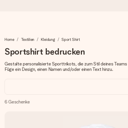
Heute bestellt, in 1 Werktag verschickt
Home
Textilien
Kleidung
Sport Shirt
Wir bereiten dein Geschenk sorgfältig vor und schicken es bli
zählt.
Sportshirt bedrucken
Gestalte personalisierte Sporttrikots, die zum Stil deines Teams 
Füge ein Design, einen Namen und/oder einen Text hinzu.
4,8 (basierend auf +15.000 Bewertungen)
Unsere Geschenke begeistern. Kunden bewerten uns mit 4,8 be
6
Geschenke
+49 39292 929695
Montag - Freitag : 8:30 - 17:00 Uhr
Samstag - Sonntag : 8:30 - 13:00 Uhr