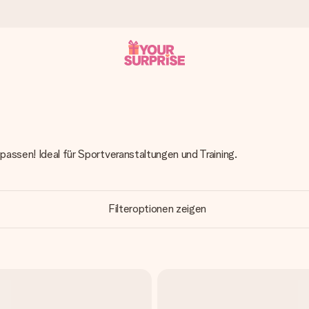
tzschnell – damit du es genau zum richtigen Zeitpunkt überreichen 
passen! Ideal für Sportveranstaltungen und Training.
i Google Reviews (Gesamtergebnis aller Länder, in die wir versen
Filteroptionen zeigen