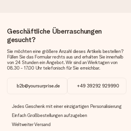
Geschenk erhalten?
Die aktuelle Lieferzeit steht jeweils auf der Produktseite bei
dem Geschenk vermeldet. Du kannst darauf vertrauen, dass
eine fristgerechte Lieferung durch unsere Lieferdienste
erfolgt.
Geschäftliche Überraschungen
Welche Lieferoptionen stehen zur Verfügung?
gesucht?
Derzeit können wir (noch) keine verschiedenen Lieferoptionen
anbieten. Das Geschenk, das bestellt wird, wird als Paket oder
Sie möchten eine größere Anzahl dieses Artikels bestellen?
Päckchen versendet. Möchtest du wissen, ob es als Paket
Füllen Sie das Formular rechts aus und erhalten Sie innerhalb
oder Päckchen geliefert wird, kontaktiere bitte unseren
von 24 Stunden ein Angebot. Wir sind an Werktagen von
Kundenservice.
08.30 - 17.00 Uhr telefonisch für Sie erreichbar.
Zahlung
Wie kann ich meine Bestellung bezahlen?
b2b@yoursurprise.de
+49 39292 929990
Wir bieten die folgenden Zahlungsoptionen an: Vorauskasse
mit normaler Überweisung, Sofortüberweisung, Paypal,
Kreditkarte oder auf Rechnung über Klarna. Bei einer
Jedes Geschenk mit einer einzigartigen Personalisierung
manuellen Überweisung verlängert sich die Lieferzeit des
Geschenks jedoch um 3 Werktage.
Einfach Großbestellungen aufzugeben
Geschenk empfangen
Weltweiter Versand