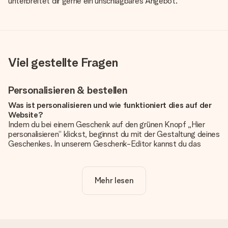
unterbreitet dir gerne ein unschlagbares Angebot.
Viel gestellte Fragen
Personalisieren & bestellen
Was ist personalisieren und wie funktioniert dies auf der
Website?
Indem du bei einem Geschenk auf den grünen Knopf „Hier
personalisieren“ klickst, beginnst du mit der Gestaltung deines
Geschenkes. In unserem Geschenk-Editor kannst du das
Geschenk komplett nach Wunsch mit deinem eigenen Foto
und/oder Text gestalten. Wenn du möchtest, wählst du auch
noch eines unserer angebotenen Designs, um deinem
Mehr lesen
Geschenk die perfekte Ausstrahlung zu verleihen.
Ist die Personalisierung im Preis enthalten?
Der auf der Website angezeigte Preis ist inklusive der
Personalisierung. So ist und bleibt es übersichtlich!