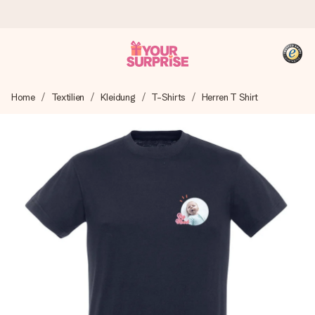
Heute bestellt, in 1 Werktag verschickt
Home
Textilien
Kleidung
T-Shirts
Herren T Shirt
Wir bereiten dein Geschenk sorgfältig vor und schicken es
blitzschnell – damit du es genau zum richtigen Zeitpunkt
überreichen kannst, wenn es am meisten zählt.
4,8 (basierend auf +15.000 Bewertungen)
Unsere Geschenke begeistern. Kunden bewerten uns mit
4,8 bei Google Reviews (Gesamtergebnis aller Länder, in
die wir versenden).
+49 39292 929695