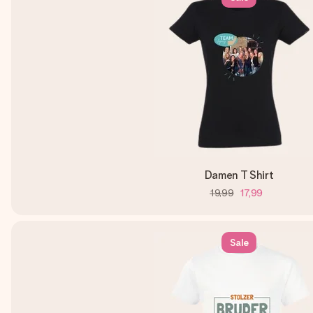
Damen T Shirt
19,99
17,99
Sale