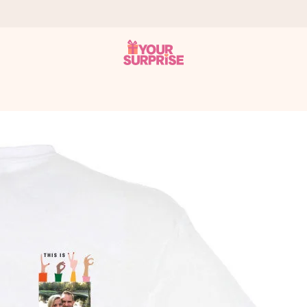
tzschnell – damit du es genau zum richtigen Zeitpunkt überreichen 
i Google Reviews (Gesamtergebnis aller Länder, in die wir versen