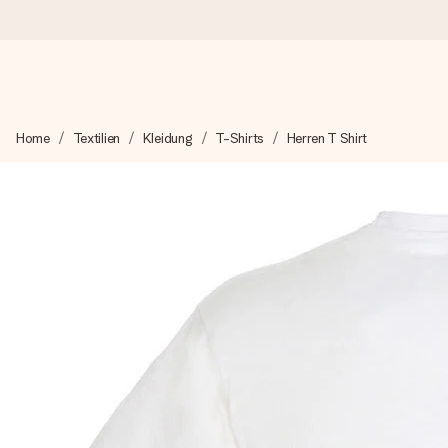
Heute bestellt, in 1 Werktag verschickt
Home
Textilien
Kleidung
T-Shirts
Herren T Shirt
Wir bereiten dein Geschenk sorgfältig vor und schicken es bli
zählt.
4,8 (basierend auf +15.000 Bewertungen)
Unsere Geschenke begeistern. Kunden bewerten uns mit 4,8 be
+49 39292 929695
Montag - Freitag : 8:30 - 17:00 Uhr
Samstag - Sonntag : 8:30 - 13:00 Uhr