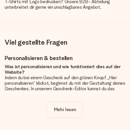
T-Shirts mit Logo bedrucken? Unsere B2B- Abteilung
unterbreitet dir gerne ein unschlagbares Angebot.
Viel gestellte Fragen
Personalisieren & bestellen
Was ist personalisieren und wie funktioniert dies auf der
Website?
Indem du bei einem Geschenk auf den grünen Knopf „Hier
personalisieren“ klickst, beginnst du mit der Gestaltung deines
Geschenkes. In unserem Geschenk-Editor kannst du das
Geschenk komplett nach Wunsch mit deinem eigenen Foto
und/oder Text gestalten. Wenn du möchtest, wählst du auch
noch eines unserer angebotenen Designs, um deinem
Mehr lesen
Geschenk die perfekte Ausstrahlung zu verleihen.
Ist die Personalisierung im Preis enthalten?
Der auf der Website angezeigte Preis ist inklusive der