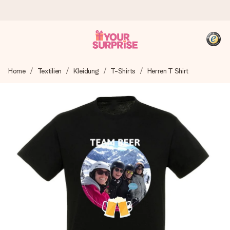
Heute bestellt, in 1 Werktag verschickt
Home
Textilien
Kleidung
T-Shirts
Herren T Shirt
Wir bereiten dein Geschenk sorgfältig vor und schicken es
blitzschnell – damit du es genau zum richtigen Zeitpunkt
überreichen kannst, wenn es am meisten zählt.
4,8 (basierend auf +15.000 Bewertungen)
Unsere Geschenke begeistern. Kunden bewerten uns mit
4,8 bei Google Reviews (Gesamtergebnis aller Länder, in
die wir versenden).
+49 39292 929695