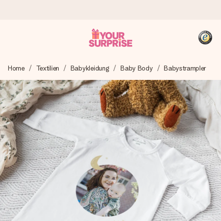
Heute bestellt, in 1 Werktag verschickt
Home
Textilien
Babykleidung
Baby Body
Babystrampler
Wir bereiten dein Geschenk sorgfältig vor und schicken es
blitzschnell – damit du es genau zum richtigen Zeitpunkt
überreichen kannst, wenn es am meisten zählt.
4,8 (basierend auf +15.000 Bewertungen)
Unsere Geschenke begeistern. Kunden bewerten uns mit
4,8 bei Google Reviews (Gesamtergebnis aller Länder, in
die wir versenden).
+49 39292 929695