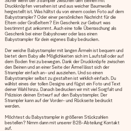
Sicher wenn der Strampler zwischen den Beinen mit
Druckknöpfen versehen ist und aus weicher Baumwolle
hergestellt ist. Was hältst du von einem coolen Foto auf dem
Babystrampler? Oder einer persönlichen Nachricht für die
Eltern oder Großeltern? Ein Geschenk zur Geburt was
bestimmt gut ankommt. Auch eine tolle Überraschung als
Geschenk bei einer Babyshower oder lass einen
Babystrampler für dein eigenes Baby bedrucken.
Der weiche Babystrampler mit langen Ärmeln ist bequem und
bietet dem Baby alle Möglichkeiten sich im Laufstall oder auf
dem Boden frei zu bewegen. Dank der Druckknöpfe zwischen
den Beinen und an einer Seite der Ärmel lässt sich der
Strampler einfach an- und ausziehen. Und so einen
Babystrampler selbst zu gestalten ist wirklich einfach. Du
wählst eines der tollen Designs und fügst ein Foto und Text
deiner Wahl hinzu. Danach bedrucken wir mit viel Sorgfalt und
Präzision deinen Entwurf auf den Babystrampler. Der
Strampler kann auf der Vorder- und Rückseite bedruckt
werden.
Möchtest du Babystrampler in größeren Stückzahlen
bestellen? Nimm dann mit unserer B2B-Abteilung Kontakt
auf.