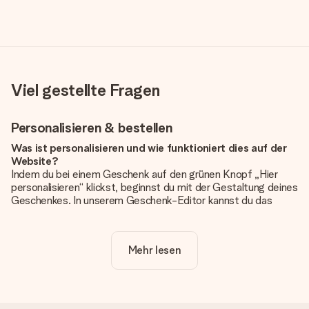
Viel gestellte Fragen
Personalisieren & bestellen
Was ist personalisieren und wie funktioniert dies auf der
Website?
Indem du bei einem Geschenk auf den grünen Knopf „Hier
personalisieren“ klickst, beginnst du mit der Gestaltung deines
Geschenkes. In unserem Geschenk-Editor kannst du das
Geschenk komplett nach Wunsch mit deinem eigenen Foto
und/oder Text gestalten. Wenn du möchtest, wählst du auch
noch eines unserer angebotenen Designs, um deinem
Mehr lesen
Geschenk die perfekte Ausstrahlung zu verleihen.
Ist die Personalisierung im Preis enthalten?
Der auf der Website angezeigte Preis ist inklusive der
Personalisierung. So ist und bleibt es übersichtlich!