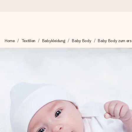
Heute bestellt, in 1 Werktag verschickt
Home
Textilien
Babykleidung
Baby Body
Baby Body zum ers
Wir bereiten dein Geschenk sorgfältig vor und schicken es bli
zählt.
4,8 (basierend auf +15.000 Bewertungen)
Unsere Geschenke begeistern. Kunden bewerten uns mit 4,8 be
+49 39292 929695
Montag - Freitag : 8:30 - 17:00 Uhr
Samstag - Sonntag : 8:30 - 13:00 Uhr