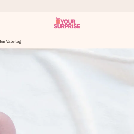
ten Vatertag
tzschnell – damit du es genau zum richtigen Zeitpunkt überreichen 
i Google Reviews (Gesamtergebnis aller Länder, in die wir versen