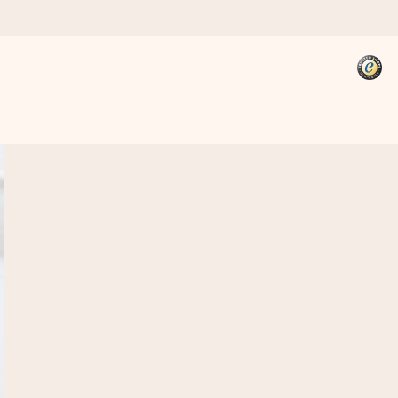
kannst, wenn es am meisten
den).