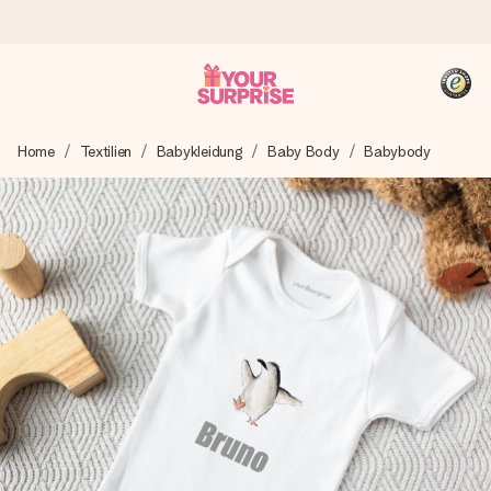
Heute bestellt, in 1 Werktag verschickt
Home
Textilien
Babykleidung
Baby Body
Babybody
Wir bereiten dein Geschenk sorgfältig vor und schicken es
blitzschnell – damit du es genau zum richtigen Zeitpunkt
überreichen kannst, wenn es am meisten zählt.
4,8 (basierend auf +15.000 Bewertungen)
Unsere Geschenke begeistern. Kunden bewerten uns mit
4,8 bei Google Reviews (Gesamtergebnis aller Länder, in
die wir versenden).
+49 39292 929695