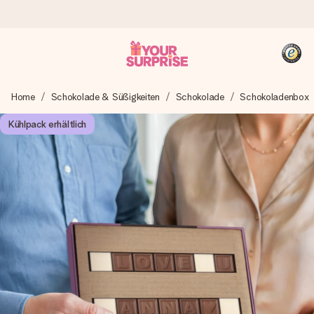
Heute bestellt, in 1 Werktag verschickt
Home
Schokolade & Süßigkeiten
Schokolade
Schokoladenbox
Wir bereiten dein Geschenk sorgfältig vor und schicken es
blitzschnell – damit du es genau zum richtigen Zeitpunkt
Kühlpack erhältlich
überreichen kannst, wenn es am meisten zählt.
4,8 (basierend auf +15.000 Bewertungen)
Unsere Geschenke begeistern. Kunden bewerten uns mit
4,8 bei Google Reviews (Gesamtergebnis aller Länder, in
die wir versenden).
+49 39292 929695