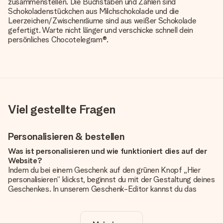
zusammenstellen. Die Buchstaben und Zahlen sind
Schokoladenstückchen aus Milchschokolade und die
Leerzeichen/Zwischenräume sind aus weißer Schokolade
gefertigt. Warte nicht länger und verschicke schnell dein
persönliches Chocotelegram®.
Viel gestellte Fragen
Personalisieren & bestellen
Was ist personalisieren und wie funktioniert dies auf der
Website?
Indem du bei einem Geschenk auf den grünen Knopf „Hier
personalisieren“ klickst, beginnst du mit der Gestaltung deines
Geschenkes. In unserem Geschenk-Editor kannst du das
Geschenk komplett nach Wunsch mit deinem eigenen Foto
und/oder Text gestalten. Wenn du möchtest, wählst du auch
noch eines unserer angebotenen Designs, um deinem