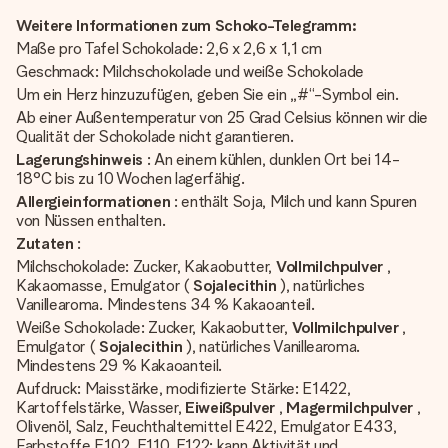
Weitere Informationen zum Schoko-Telegramm:
Maße pro Tafel Schokolade: 2,6 x 2,6 x 1,1 cm
Geschmack: Milchschokolade und weiße Schokolade
Um ein Herz hinzuzufügen, geben Sie ein „#“-Symbol ein.
Ab einer Außentemperatur von 25 Grad Celsius können wir die
Qualität der Schokolade nicht garantieren.
Lagerungshinweis
: An einem kühlen, dunklen Ort bei 14-
18°C bis zu 10 Wochen lagerfähig.
Allergieinformationen
: enthält Soja, Milch und kann Spuren
von Nüssen enthalten.
Zutaten
:
Milchschokolade: Zucker, Kakaobutter,
Vollmilchpulver
,
Kakaomasse, Emulgator (
Sojalecithin
), natürliches
Vanillearoma. Mindestens 34 % Kakaoanteil.
Weiße Schokolade: Zucker, Kakaobutter,
Vollmilchpulver
,
Emulgator (
Sojalecithin
), natürliches Vanillearoma.
Mindestens 29 % Kakaoanteil.
Aufdruck: Maisstärke, modifizierte Stärke: E1422,
Kartoffelstärke, Wasser,
Eiweißpulver
,
Magermilchpulver
,
Olivenöl, Salz, Feuchthaltemittel E422, Emulgator E433,
Farbstoffe E102, E110, E122: kann Aktivität und