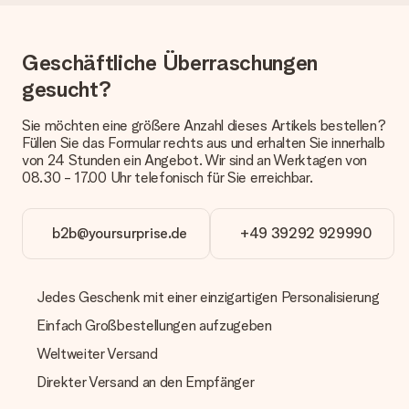
anbieten. Das Geschenk, das bestellt wird, wird als Paket oder
Päckchen versendet. Möchtest du wissen, ob es als Paket
oder Päckchen geliefert wird, kontaktiere bitte unseren
Geschäftliche Überraschungen
Kundenservice.
gesucht?
Zahlung
Wie kann ich meine Bestellung bezahlen?
Sie möchten eine größere Anzahl dieses Artikels bestellen?
Wir bieten die folgenden Zahlungsoptionen an: Vorauskasse
Füllen Sie das Formular rechts aus und erhalten Sie innerhalb
mit normaler Überweisung, Sofortüberweisung, Paypal,
von 24 Stunden ein Angebot. Wir sind an Werktagen von
Kreditkarte oder auf Rechnung über Klarna. Bei einer
08.30 - 17.00 Uhr telefonisch für Sie erreichbar.
manuellen Überweisung verlängert sich die Lieferzeit des
Geschenks jedoch um 3 Werktage.
b2b@yoursurprise.de
+49 39292 929990
Geschenk empfangen
Was, wenn das Geschenk meine Erwartungen nicht
erfüllt?
Jedes Geschenk mit einer einzigartigen Personalisierung
Sollte das Geschenk wider Erwarten deine Erwartungen nicht
Einfach Großbestellungen aufzugeben
erfüllen, bitten wir dich, unseren Kundenservice zu
kontaktieren. Dort wird dir umgehend ein passender
Weltweiter Versand
Lösungsvorschlag unterbreitet.
Direkter Versand an den Empfänger
Wird die Rechnung mit der Bestellung mitverschickt?