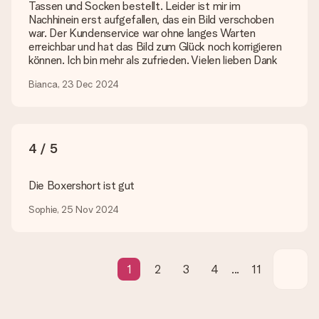
Tassen und Socken bestellt. Leider ist mir im
Nachhinein erst aufgefallen, das ein Bild verschoben
Wird mein Geschenk in Geschenkpapier geliefert?
war. Der Kundenservice war ohne langes Warten
Derzeit bieten wir (noch) keinen Einpackservice. Aber unsere
erreichbar und hat das Bild zum Glück noch korrigieren
Geschenke werden in einer fröhlichen Versandverpackung
können. Ich bin mehr als zufrieden. Vielen lieben Dank
geliefert. Somit ist dein Geschenk automatisch zum
Verschenken bereit oder kann sofort an den Empfänger
Bianca, 23 Dec 2024
geschickt werden.
Lieferzeit, Lieferoptionen und Versandkosten
4 / 5
Kann ich ein Lieferdatum wählen?
Bedauerlicherweise ist es momentan (noch) nicht möglich, das
Geschenk zu einem Wunschtermin liefern zu lassen.
Die Boxershort ist gut
Wie lange dauert die Lieferzeit und wann werde ich mein
Sophie, 25 Nov 2024
Geschenk erhalten?
Die aktuelle Lieferzeit steht jeweils auf der Produktseite bei
dem Geschenk vermeldet. Du kannst darauf vertrauen, dass
eine fristgerechte Lieferung durch unsere Lieferdienste
1
2
3
4
...
11
erfolgt.
Welche Lieferoptionen stehen zur Verfügung?
Derzeit können wir (noch) keine verschiedenen Lieferoptionen