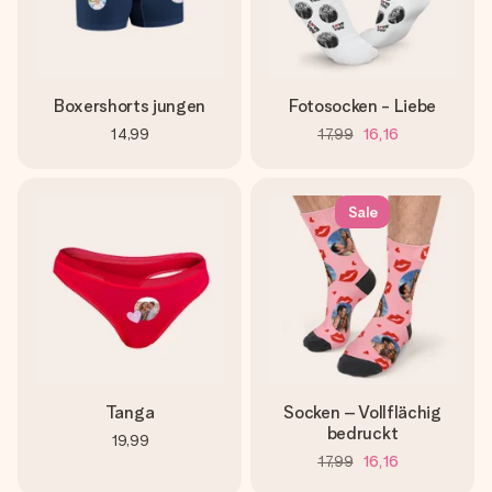
Boxershorts jungen
Fotosocken - Liebe
14,99
17,99
16,16
Sale
Tanga
Socken – Vollflächig
bedruckt
19,99
17,99
16,16