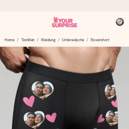
Heute bestellt, in 1 Werktag verschickt
Home
Textilien
Kleidung
Unterwäsche
Boxershort
Wir bereiten dein Geschenk sorgfältig vor und schicken es
blitzschnell – damit du es genau zum richtigen Zeitpunkt
überreichen kannst, wenn es am meisten zählt.
4,8 (basierend auf +15.000 Bewertungen)
Unsere Geschenke begeistern. Kunden bewerten uns mit
4,8 bei Google Reviews (Gesamtergebnis aller Länder, in
die wir versenden).
+49 39292 929695