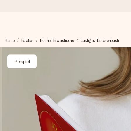
Heute bestellt, in 1 Werktag verschickt
Home
Bücher
Bücher Erwachsene
Lustiges Taschenbuch
Wir bereiten dein Geschenk sorgfältig vor und schicken es bli
zählt.
Beispiel
4,8 (basierend auf +15.000 Bewertungen)
Unsere Geschenke begeistern. Kunden bewerten uns mit 4,8 be
+49 39292 929695
Montag - Freitag : 8:30 - 17:00 Uhr
Samstag - Sonntag : 8:30 - 13:00 Uhr