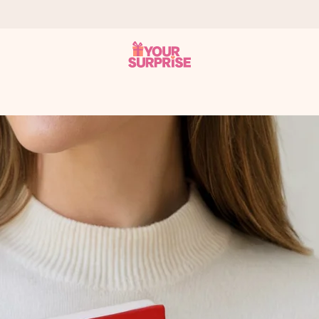
tzschnell – damit du es genau zum richtigen Zeitpunkt überreichen 
i Google Reviews (Gesamtergebnis aller Länder, in die wir versen