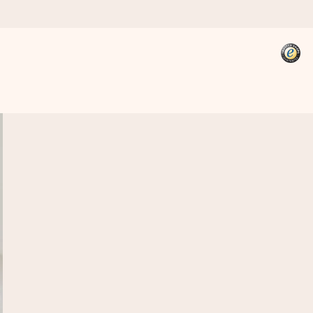
kannst, wenn es am meisten
den).