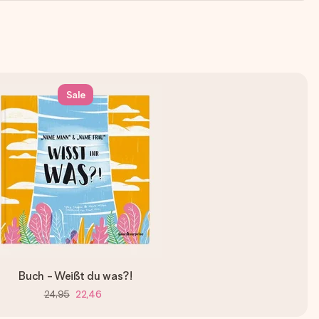
Sale
Buch - Weißt du was?!
24,95
22,46