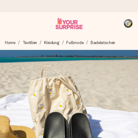
Heute bestellt, in 1 Werktag verschickt
Home
Textilien
Kleidung
Fußmode
Badelatschen
Wir bereiten dein Geschenk sorgfältig vor und schicken es
blitzschnell – damit du es genau zum richtigen Zeitpunkt
überreichen kannst, wenn es am meisten zählt.
4,8 (basierend auf +15.000 Bewertungen)
Unsere Geschenke begeistern. Kunden bewerten uns mit
4,8 bei Google Reviews (Gesamtergebnis aller Länder, in
die wir versenden).
+49 39292 929695