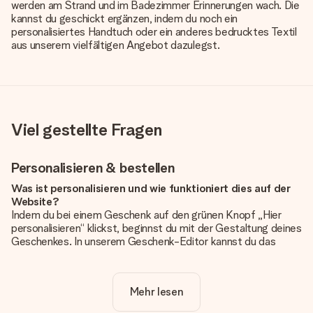
werden am Strand und im Badezimmer Erinnerungen wach. Die
kannst du geschickt ergänzen, indem du noch ein
personalisiertes Handtuch oder ein anderes bedrucktes Textil
aus unserem vielfältigen Angebot dazulegst.
Viel gestellte Fragen
Personalisieren & bestellen
Was ist personalisieren und wie funktioniert dies auf der
Website?
Indem du bei einem Geschenk auf den grünen Knopf „Hier
personalisieren“ klickst, beginnst du mit der Gestaltung deines
Geschenkes. In unserem Geschenk-Editor kannst du das
Geschenk komplett nach Wunsch mit deinem eigenen Foto
und/oder Text gestalten. Wenn du möchtest, wählst du auch
noch eines unserer angebotenen Designs, um deinem
Mehr lesen
Geschenk die perfekte Ausstrahlung zu verleihen.