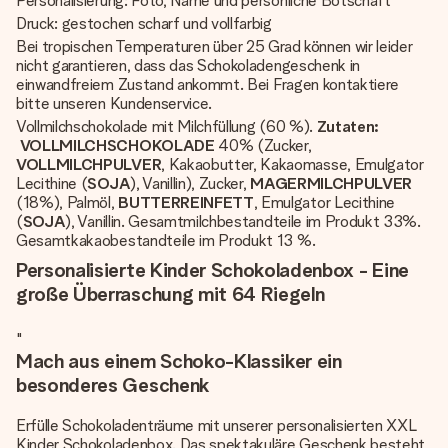
Personalisierung: Foto, Name und persönliche Botschaft
Druck: gestochen scharf und vollfarbig
Bei tropischen Temperaturen über 25 Grad können wir leider
nicht garantieren, dass das Schokoladengeschenk in
einwandfreiem Zustand ankommt. Bei Fragen kontaktiere
bitte unseren Kundenservice.
Vollmilchschokolade mit Milchfüllung (60 %).
Zutaten:
VOLLMILCHSCHOKOLADE
40% (Zucker,
VOLLMILCHPULVER
, Kakaobutter, Kakaomasse, Emulgator
Lecithine (
SOJA
), Vanillin), Zucker,
MAGERMILCHPULVER
(18%), Palmöl,
BUTTERREINFETT
, Emulgator Lecithine
(
SOJA
), Vanillin. Gesamtmilchbestandteile im Produkt 33%.
Gesamtkakaobestandteile im Produkt 13 %.
Personalisierte Kinder Schokoladenbox - Eine
große Überraschung mit 64 Riegeln
"
Mach aus einem Schoko-Klassiker ein
besonderes Geschenk
Erfülle Schokoladenträume mit unserer personalisierten XXL
Kinder Schokoladenbox. Das spektakuläre Geschenk besteht