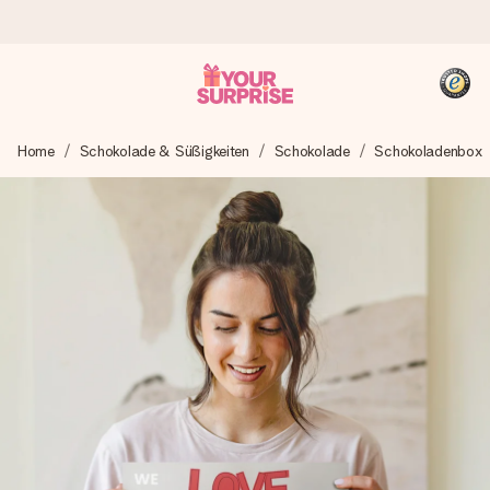
Heute bestellt, in 1 Werktag verschickt
Home
Schokolade & Süßigkeiten
Schokolade
Schokoladenbox
Wir bereiten dein Geschenk sorgfältig vor und schicken es
blitzschnell – damit du es genau zum richtigen Zeitpunkt
überreichen kannst, wenn es am meisten zählt.
4,8 (basierend auf +15.000 Bewertungen)
Unsere Geschenke begeistern. Kunden bewerten uns mit
4,8 bei Google Reviews (Gesamtergebnis aller Länder, in
die wir versenden).
+49 39292 929695