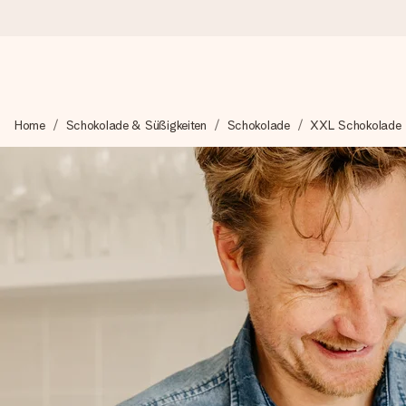
Heute bestellt, in 1 Werktag verschickt
Home
Schokolade & Süßigkeiten
Schokolade
XXL Schokolade
Wir bereiten dein Geschenk sorgfältig vor und schicken es bli
zählt.
4,8 (basierend auf +15.000 Bewertungen)
Unsere Geschenke begeistern. Kunden bewerten uns mit 4,8 be
+49 39292 929695
Montag - Freitag : 8:30 - 17:00 Uhr
Samstag - Sonntag : 8:30 - 13:00 Uhr