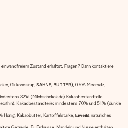
n einwandfreiem Zustand erhältst. Fragen? Dann kontaktiere
ker, Glukosesirup,
SAHNE, BUTTER)
, 0,5% Meersalz,
 Mindestens 32% (Milchschokolade) Kakaobestandteile.
lecithin). Kakaobestandteile: mindestens 70% und 51% (dunkle
% Honig, Kakaobutter, Kartoffelstärke,
Eiweiß
, natürliches
haltige Getreide, Ei, Erdnüsse, Mandeln und Nüsse enthalten.