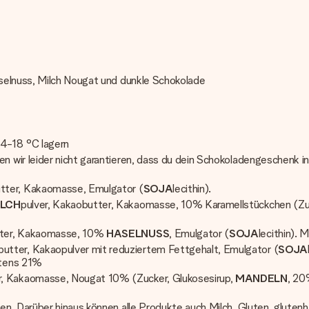
selnuss, Milch Nougat und dunkle Schokolade
14-18 °C lagern
 wir leider nicht garantieren, dass du dein Schokoladengeschenk i
utter, Kakaomasse, Emulgator (
SOJA
lecithin).
ILCH
pulver, Kakaobutter, Kakaomasse, 10% Karamellstückchen (Zuc
tter, Kakaomasse, 10%
HASELNUSS
, Emulgator (
SOJA
lecithin).
ter, Kakaopulver mit reduziertem Fettgehalt, Emulgator (
SOJA
stens 21%
r, Kakaomasse, Nougat 10% (Zucker, Glukosesirup,
MANDELN
, 20
n. Darüber hinaus können alle Produkte auch Milch, Gluten, gluten