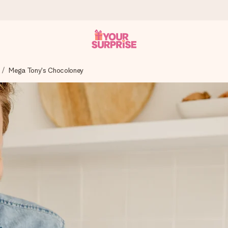
Mega Tony's Chocoloney
tzschnell – damit du es genau zum richtigen Zeitpunkt überreichen 
i Google Reviews (Gesamtergebnis aller Länder, in die wir versen