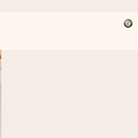
kannst, wenn es am meisten
den).