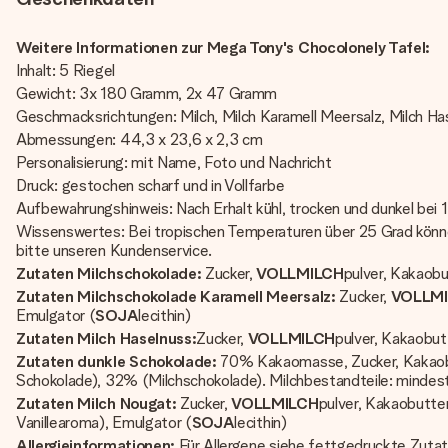
Weitere Informationen zur Mega Tony's Chocolonely Tafel:
Inhalt: 5 Riegel
Gewicht: 3x 180 Gramm, 2x 47 Gramm
Geschmacksrichtungen: Milch, Milch Karamell Meersalz, Milch Ha
Abmessungen: 44,3 x 23,6 x 2,3 cm
Personalisierung: mit Name, Foto und Nachricht
Druck: gestochen scharf und in Vollfarbe
Aufbewahrungshinweis: Nach Erhalt kühl, trocken und dunkel bei 
Wissenswertes: Bei tropischen Temperaturen über 25 Grad können
bitte unseren Kundenservice.
Zutaten Milchschokolade:
Zucker,
VOLLMILCH
pulver, Kakaob
Zutaten Milchschokolade Karamell Meersalz:
Zucker,
VOLLM
Emulgator (
SOJA
lecithin)
Zutaten Milch Haselnuss:
Zucker,
VOLLMILCH
pulver, Kakaobu
Zutaten dunkle Schokolade:
70% Kakaomasse, Zucker, Kakaobut
Schokolade), 32% (Milchschokolade). Milchbestandteile: minde
Zutaten Milch Nougat:
Zucker,
VOLLMILCH
pulver, Kakaobutte
Vanillearoma), Emulgator (
SOJA
lecithin)
Allergieinformationen:
Für Allergene siehe fettgedruckte Zutate