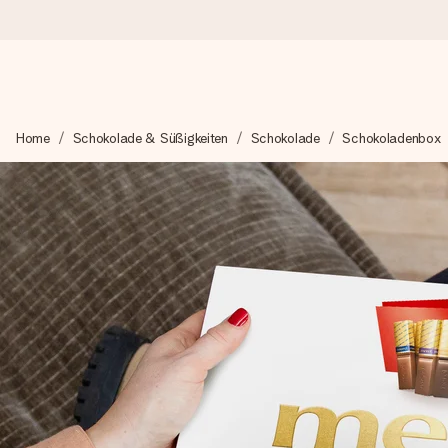
Heute bestellt, in 1 Werktag verschickt
Home
Schokolade & Süßigkeiten
Schokolade
Schokoladenbox
Wir bereiten dein Geschenk sorgfältig vor und schicken es bli
zählt.
4,8 (basierend auf +15.000 Bewertungen)
Unsere Geschenke begeistern. Kunden bewerten uns mit 4,8 be
+49 39292 929695
Montag - Freitag : 8:30 - 17:00 Uhr
Samstag - Sonntag : 8:30 - 13:00 Uhr