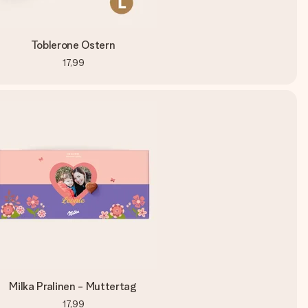
Toblerone Ostern
17,99
Milka Pralinen - Muttertag
17,99