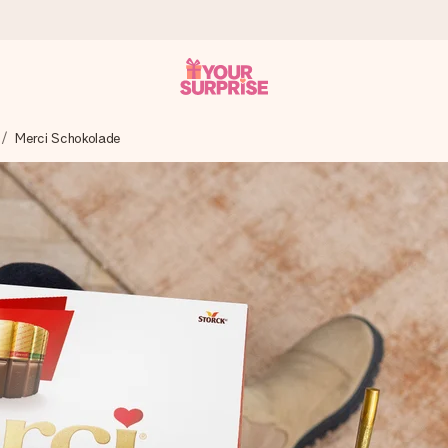
Merci Schokolade
tzschnell – damit du es genau zum richtigen Zeitpunkt überreichen 
i Google Reviews (Gesamtergebnis aller Länder, in die wir versen