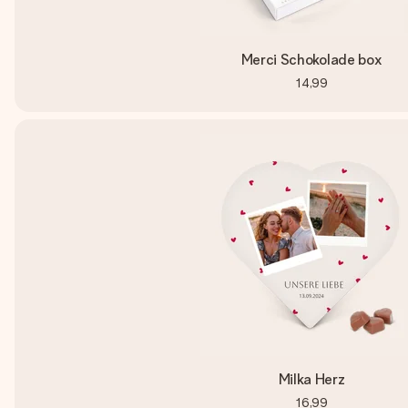
Merci Schokolade box
14,99
Milka Herz
16,99