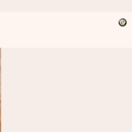
kannst, wenn es am meisten
den).