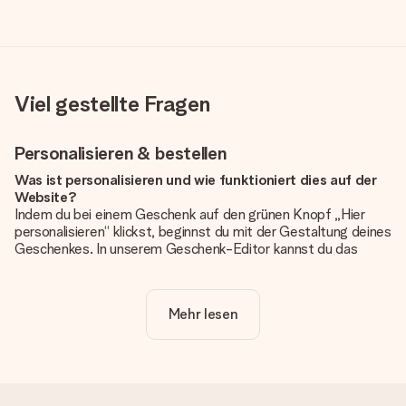
Viel gestellte Fragen
Personalisieren & bestellen
Was ist personalisieren und wie funktioniert dies auf der
Website?
Indem du bei einem Geschenk auf den grünen Knopf „Hier
personalisieren“ klickst, beginnst du mit der Gestaltung deines
Geschenkes. In unserem Geschenk-Editor kannst du das
Geschenk komplett nach Wunsch mit deinem eigenen Foto
und/oder Text gestalten. Wenn du möchtest, wählst du auch
noch eines unserer angebotenen Designs, um deinem
Mehr lesen
Geschenk die perfekte Ausstrahlung zu verleihen.
Ist die Personalisierung im Preis enthalten?
Der auf der Website angezeigte Preis ist inklusive der
Personalisierung. So ist und bleibt es übersichtlich!