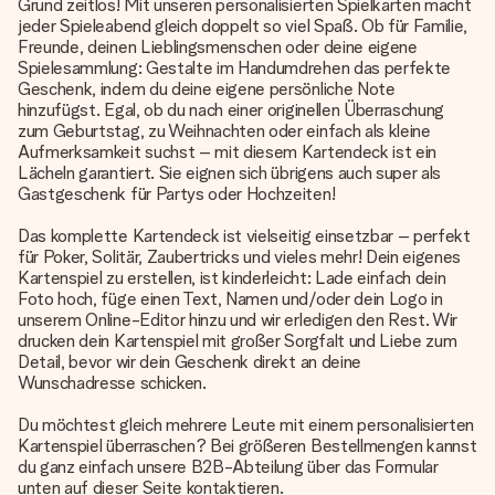
Grund zeitlos! Mit unseren personalisierten Spielkarten macht
jeder Spieleabend gleich doppelt so viel Spaß. Ob für Familie,
Freunde, deinen Lieblingsmenschen oder deine eigene
Spielesammlung: Gestalte im Handumdrehen das perfekte
Geschenk, indem du deine eigene persönliche Note
hinzufügst. Egal, ob du nach einer originellen Überraschung
zum Geburtstag, zu Weihnachten oder einfach als kleine
Aufmerksamkeit suchst – mit diesem Kartendeck ist ein
Lächeln garantiert. Sie eignen sich übrigens auch super als
Gastgeschenk für Partys oder Hochzeiten!
Das komplette Kartendeck ist vielseitig einsetzbar – perfekt
für Poker, Solitär, Zaubertricks und vieles mehr! Dein eigenes
Kartenspiel zu erstellen, ist kinderleicht: Lade einfach dein
Foto hoch, füge einen Text, Namen und/oder dein Logo in
unserem Online-Editor hinzu und wir erledigen den Rest. Wir
drucken dein Kartenspiel mit großer Sorgfalt und Liebe zum
Detail, bevor wir dein Geschenk direkt an deine
Wunschadresse schicken.
Du möchtest gleich mehrere Leute mit einem personalisierten
Kartenspiel überraschen? Bei größeren Bestellmengen kannst
du ganz einfach unsere B2B-Abteilung über das Formular
unten auf dieser Seite kontaktieren.