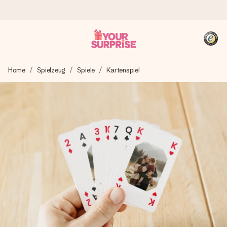
Heute bestellt, in 1 Werktag verschickt
Home
Spielzeug
Spiele
Kartenspiel
Wir bereiten dein Geschenk sorgfältig vor und schicken es
blitzschnell – damit du es genau zum richtigen Zeitpunkt
überreichen kannst, wenn es am meisten zählt.
4,8 (basierend auf +15.000 Bewertungen)
Unsere Geschenke begeistern. Kunden bewerten uns mit
4,8 bei Google Reviews (Gesamtergebnis aller Länder, in
die wir versenden).
+49 39292 929695