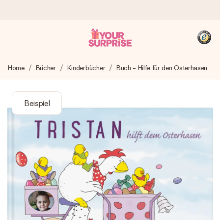
Heute bestellt, in 1 Werktag verschickt
Home
Bücher
Kinderbücher
Buch - Hilfe für den Osterhasen
Wir bereiten dein Geschenk sorgfältig vor und schicken es
blitzschnell – damit du es genau zum richtigen Zeitpunkt
überreichen kannst, wenn es am meisten zählt.
Beispiel
4,8 (basierend auf +15.000 Bewertungen)
Unsere Geschenke begeistern. Kunden bewerten uns mit
4,8 bei Google Reviews (Gesamtergebnis aller Länder, in
die wir versenden).
+49 39292 929695