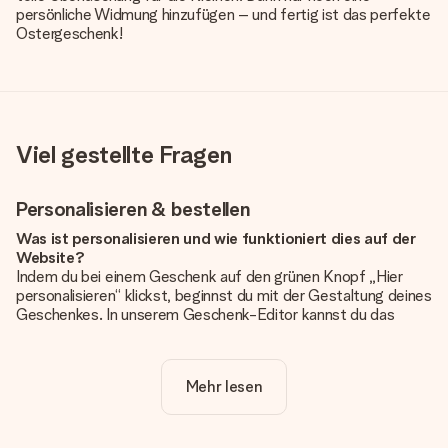
persönliche Widmung hinzufügen – und fertig ist das perfekte
Ostergeschenk!
Viel gestellte Fragen
Personalisieren & bestellen
Was ist personalisieren und wie funktioniert dies auf der
Website?
Indem du bei einem Geschenk auf den grünen Knopf „Hier
personalisieren“ klickst, beginnst du mit der Gestaltung deines
Geschenkes. In unserem Geschenk-Editor kannst du das
Geschenk komplett nach Wunsch mit deinem eigenen Foto
und/oder Text gestalten. Wenn du möchtest, wählst du auch
noch eines unserer angebotenen Designs, um deinem
Mehr lesen
Geschenk die perfekte Ausstrahlung zu verleihen.
Ist die Personalisierung im Preis enthalten?
Der auf der Website angezeigte Preis ist inklusive der