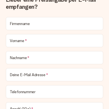
Lösungsvorschlag unterbreitet.
empfangen?
Wird die Rechnung mit der Bestellung mitverschickt?
Alle Lieferungen erfolgen ohne Rechnung und/oder
Lieferschein. Die Rechnung zu deiner Bestellung erhältst du
Firmenname
zeitgleich mit der Bestätigungsmail und kannst sie jederzeit in
deinem MySurprise Account einsehen. Du kannst das
Geschenk also direkt beim Empfänger liefern lassen und es
Vorname
bleibt eine echte Überraschung!
Nachname
Deine E-Mail Adresse
Telefonnummer
Anzahl (10+)