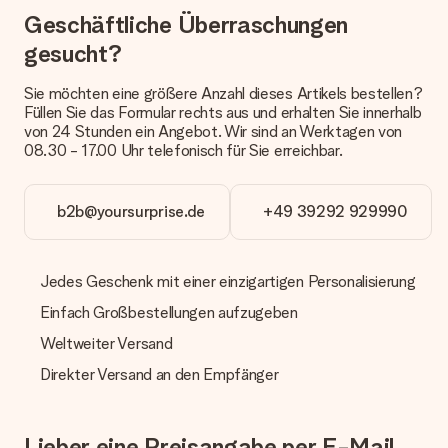
erfolgt.
Geschäftliche Überraschungen
Welche Lieferoptionen stehen zur Verfügung?
gesucht?
Derzeit können wir (noch) keine verschiedenen Lieferoptionen
anbieten. Das Geschenk, das bestellt wird, wird als Paket oder
Sie möchten eine größere Anzahl dieses Artikels bestellen?
Päckchen versendet. Möchtest du wissen, ob es als Paket
Füllen Sie das Formular rechts aus und erhalten Sie innerhalb
oder Päckchen geliefert wird, kontaktiere bitte unseren
von 24 Stunden ein Angebot. Wir sind an Werktagen von
Kundenservice.
08.30 - 17.00 Uhr telefonisch für Sie erreichbar.
Zahlung
Wie kann ich meine Bestellung bezahlen?
b2b@yoursurprise.de
+49 39292 929990
Wir bieten die folgenden Zahlungsoptionen an: Vorauskasse
mit normaler Überweisung, Sofortüberweisung, Paypal,
Kreditkarte oder auf Rechnung über Klarna. Bei einer
Jedes Geschenk mit einer einzigartigen Personalisierung
manuellen Überweisung verlängert sich die Lieferzeit des
Geschenks jedoch um 3 Werktage.
Einfach Großbestellungen aufzugeben
Geschenk empfangen
Weltweiter Versand
Was, wenn das Geschenk meine Erwartungen nicht
Direkter Versand an den Empfänger
erfüllt?
Sollte das Geschenk wider Erwarten deine Erwartungen nicht
erfüllen, bitten wir dich, unseren Kundenservice zu
Lieber eine Preisangabe per E-Mail
kontaktieren. Dort wird dir umgehend ein passender