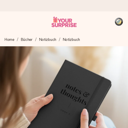
Heute bestellt, in 1 Werktag verschickt
Home
Bücher
Notizbuch
Notizbuch
Wir bereiten dein Geschenk sorgfältig vor und schicken es
blitzschnell – damit du es genau zum richtigen Zeitpunkt
überreichen kannst, wenn es am meisten zählt.
4,8 (basierend auf +15.000 Bewertungen)
Unsere Geschenke begeistern. Kunden bewerten uns mit
4,8 bei Google Reviews (Gesamtergebnis aller Länder, in
die wir versenden).
+49 39292 929695