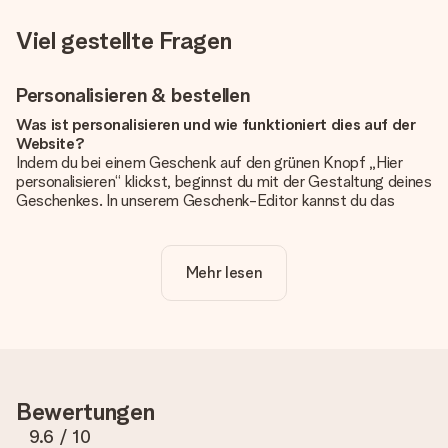
Viel gestellte Fragen
Personalisieren & bestellen
Was ist personalisieren und wie funktioniert dies auf der
Website?
Indem du bei einem Geschenk auf den grünen Knopf „Hier
personalisieren“ klickst, beginnst du mit der Gestaltung deines
Geschenkes. In unserem Geschenk-Editor kannst du das
Geschenk komplett nach Wunsch mit deinem eigenen Foto
und/oder Text gestalten. Wenn du möchtest, wählst du auch
noch eines unserer angebotenen Designs, um deinem
Mehr lesen
Geschenk die perfekte Ausstrahlung zu verleihen.
Ist die Personalisierung im Preis enthalten?
Der auf der Website angezeigte Preis ist inklusive der
Personalisierung. So ist und bleibt es übersichtlich!
Hat mein Foto die richtige Qualität?
Bewertungen
Wir möchten sicherstellen, dass du mit deinem Geschenk
rundum zufrieden bist. Deshalb ist es wichtig, qualitativ
9.6
/ 10
hochwertige Fotos zu verwenden. Wenn du dir nicht sicher