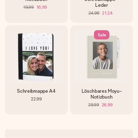
Leder
19,99
16,99
24,99
21,24
Sale
Schreibmappe A4
Löschbares Moyu-
Notizbuch
22,99
29,99
26,99