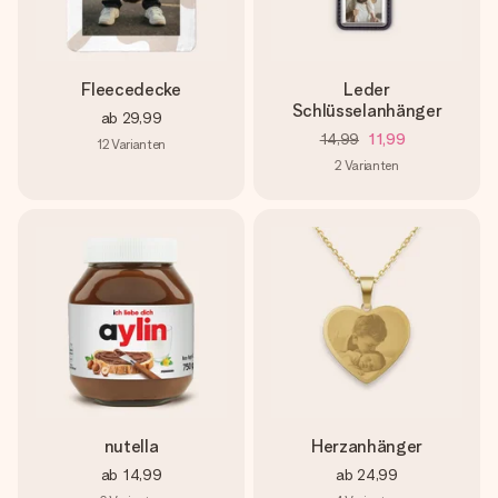
Fleecedecke
Leder
Schlüsselanhänger
ab
29,99
14,99
11,99
12
Varianten
2
Varianten
nutella
Herzanhänger
ab
14,99
ab
24,99