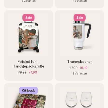
6
Varianten
4
Varianten
Sale
Sale
Fotokoffer –
Thermobecher
Handgepäckgröße
17,99
16,19
79,99
71,99
3
Varianten
Kühlpack