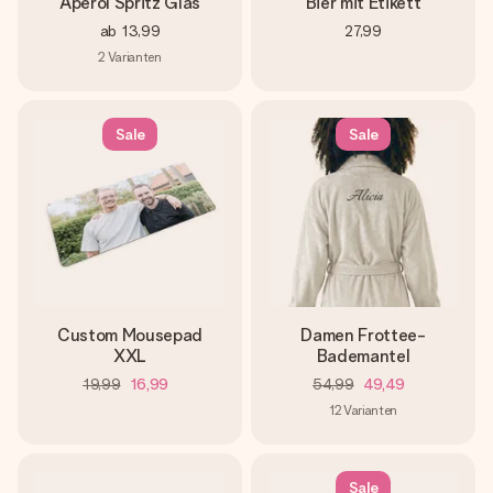
Aperol Spritz Glas
Bier mit Etikett
ab
13,99
27,99
2
Varianten
Sale
Sale
Custom Mousepad
Damen Frottee-
XXL
Bademantel
19,99
16,99
54,99
49,49
12
Varianten
Sale