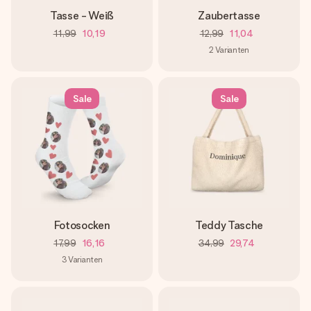
Tasse - Weiß
Zaubertasse
11,99
10,19
12,99
11,04
2
Varianten
Sale
Sale
Fotosocken
Teddy Tasche
17,99
16,16
34,99
29,74
3
Varianten