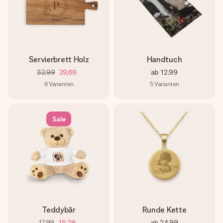
Servierbrett Holz
Handtuch
32,99
29,69
ab
12,99
6
Varianten
5
Varianten
Sale
Teddybär
Runde Kette
17,99
15,29
ab
24,99