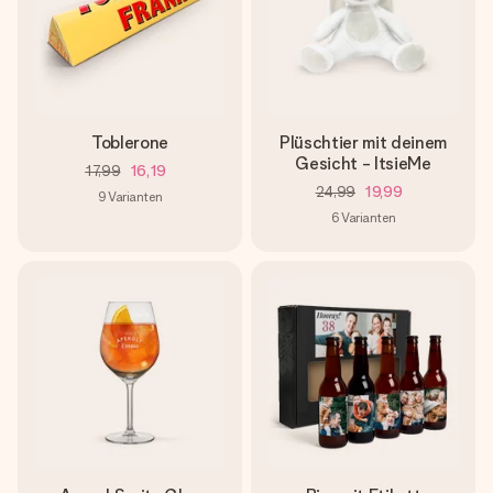
Toblerone
Plüschtier mit deinem
Gesicht - ItsieMe
17,99
16,19
24,99
19,99
9
Varianten
6
Varianten