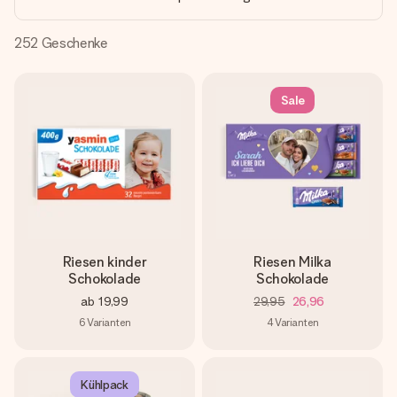
Montag - Freitag : 8:30 - 17:00 Uhr
Samstag - Sonntag : 8:30 - 13:00 Uhr
252
Geschenke
Sale
Riesen kinder
Riesen Milka
Schokolade
Schokolade
ab
19,99
29,95
26,96
6
Varianten
4
Varianten
Kühlpack