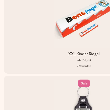
XXL Kinder Riegel
ab
24,99
2
Varianten
Sale