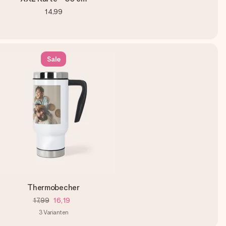
14,99
Sale
Thermobecher
17,99
16,19
3
Varianten