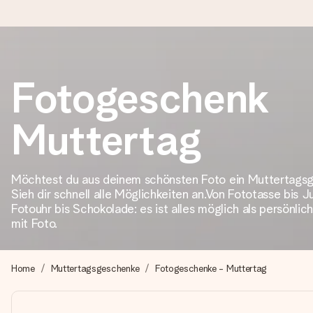
Heute bestellt, in 1 Werktag verschickt
Fotogeschenk
Wir bereiten dein Geschenk sorgfältig vor und schicken es bli
zählt.
Muttertag
4,8 (basierend auf +15.000 Bewertungen)
Möchtest du aus deinem schönsten Foto ein Muttertags
Sieh dir schnell alle Möglichkeiten an.Von Fototasse bis 
Unsere Geschenke begeistern. Kunden bewerten uns mit 4,8 be
Fotouhr bis Schokolade: es ist alles möglich als persönl
mit Foto.
+49 39292 929695
Home
Muttertagsgeschenke
Fotogeschenke - Muttertag
Montag - Freitag : 8:30 - 17:00 Uhr
Samstag - Sonntag : 8:30 - 13:00 Uhr