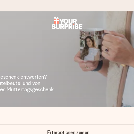
tzschnell – damit du es genau zum richtigen Zeitpunkt überreichen 
geschenk entwerfen?
Jutelbeutel und von
i Google Reviews (Gesamtergebnis aller Länder, in die wir versen
iches Muttertagsgeschenk
Filteroptionen zeigen