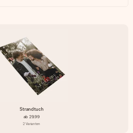
Strandtuch
ab
29,99
2
Varianten