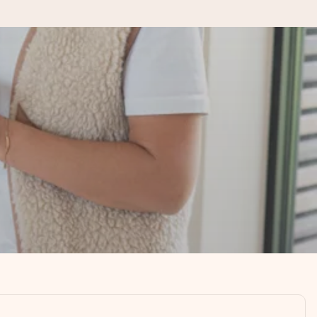
kannst, wenn es am meisten
den).