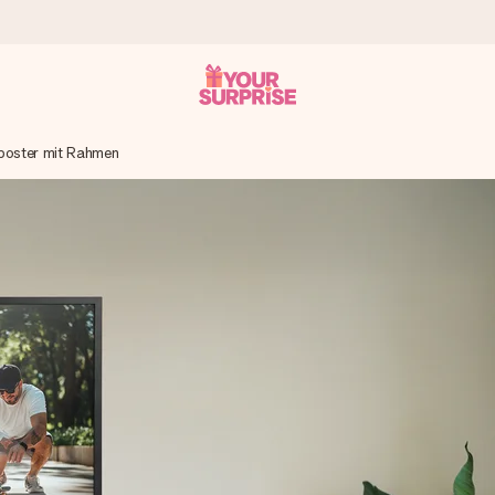
poster mit Rahmen
tzschnell – damit du es genau zum richtigen Zeitpunkt überreichen 
i Google Reviews (Gesamtergebnis aller Länder, in die wir versen