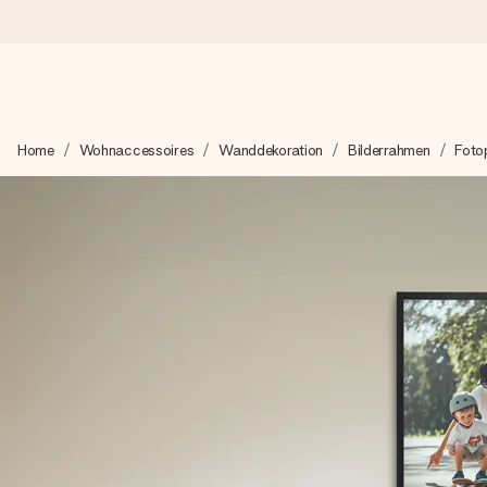
Heute bestellt, in 1 Werktag verschickt
Home
Wohnaccessoires
Wanddekoration
Bilderrahmen
Foto
Wir bereiten dein Geschenk sorgfältig vor und schicken es bli
zählt.
4,8 (basierend auf +15.000 Bewertungen)
Unsere Geschenke begeistern. Kunden bewerten uns mit 4,8 be
+49 39292 929695
Montag - Freitag : 8:30 - 17:00 Uhr
Samstag - Sonntag : 8:30 - 13:00 Uhr