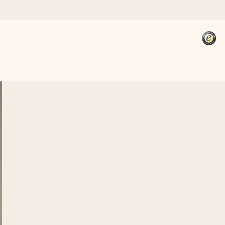
kannst, wenn es am meisten
den).