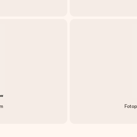
um
Fotop