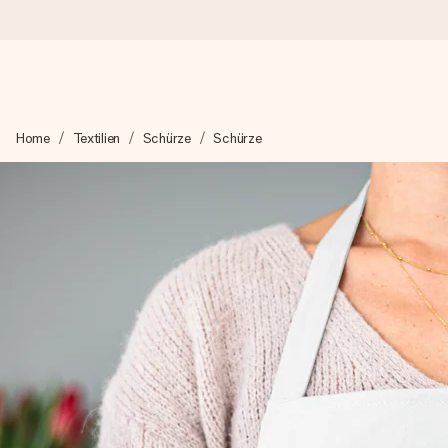
Heute bestellt, in 1 Werktag verschickt
Home
Textilien
Schürze
Schürze
Wir bereiten dein Geschenk sorgfältig vor und schicken es bli
zählt.
4,8 (basierend auf +15.000 Bewertungen)
Unsere Geschenke begeistern. Kunden bewerten uns mit 4,8 be
+49 39292 929695
Montag - Freitag : 8:30 - 17:00 Uhr
Samstag - Sonntag : 8:30 - 13:00 Uhr