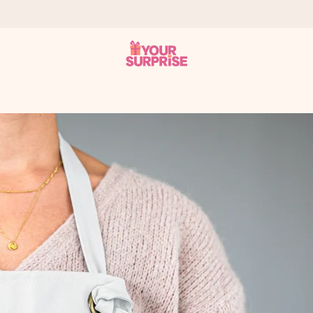
tzschnell – damit du es genau zum richtigen Zeitpunkt überreichen 
i Google Reviews (Gesamtergebnis aller Länder, in die wir versen