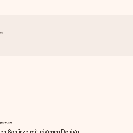
en
werden.
hen Schürze mit eigenen Design