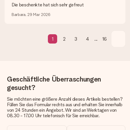
Die beschenkte hat sich sehr gefreut
Lieferzeit, Lieferoptionen und Versandkosten
Barbara, 29 Mar 2026
Kann ich ein Lieferdatum wählen?
Bedauerlicherweise ist es momentan (noch) nicht möglich, das
Geschenk zu einem Wunschtermin liefern zu lassen.
1
2
3
4
...
16
Wie lange dauert die Lieferzeit und wann werde ich mein
Geschenk erhalten?
Die aktuelle Lieferzeit steht jeweils auf der Produktseite bei
dem Geschenk vermeldet. Du kannst darauf vertrauen, dass
eine fristgerechte Lieferung durch unsere Lieferdienste
erfolgt.
Geschäftliche Überraschungen
Welche Lieferoptionen stehen zur Verfügung?
gesucht?
Derzeit können wir (noch) keine verschiedenen Lieferoptionen
anbieten. Das Geschenk, das bestellt wird, wird als Paket oder
Sie möchten eine größere Anzahl dieses Artikels bestellen?
Päckchen versendet. Möchtest du wissen, ob es als Paket
Füllen Sie das Formular rechts aus und erhalten Sie innerhalb
oder Päckchen geliefert wird, kontaktiere bitte unseren
von 24 Stunden ein Angebot. Wir sind an Werktagen von
Kundenservice.
08.30 - 17.00 Uhr telefonisch für Sie erreichbar.
Zahlung