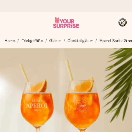
Heute bestellt, in 1 Werktag verschickt
Home
Trinkgefäße
Gläser
Cocktailgläser
Aperol Spritz Glas
Wir bereiten dein Geschenk sorgfältig vor und schicken es
blitzschnell – damit du es genau zum richtigen Zeitpunkt
überreichen kannst, wenn es am meisten zählt.
4,8 (basierend auf +15.000 Bewertungen)
Unsere Geschenke begeistern. Kunden bewerten uns mit
4,8 bei Google Reviews (Gesamtergebnis aller Länder, in
die wir versenden).
+49 39292 929695