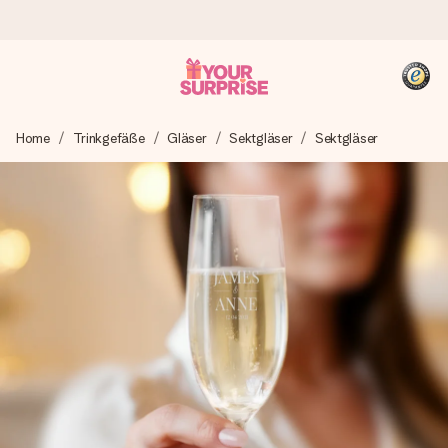
Heute bestellt, in 1 Werktag verschickt
Home
Trinkgefäße
Gläser
Sektgläser
Sektgläser
Wir bereiten dein Geschenk sorgfältig vor und schicken es
blitzschnell – damit du es genau zum richtigen Zeitpunkt
überreichen kannst, wenn es am meisten zählt.
4,8 (basierend auf +15.000 Bewertungen)
Unsere Geschenke begeistern. Kunden bewerten uns mit
4,8 bei Google Reviews (Gesamtergebnis aller Länder, in
die wir versenden).
+49 39292 929695