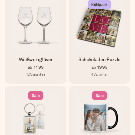
Kühlpack
Weißweingläser
Schokoladen Puzzle
ab
11,99
ab
19,99
12
Varianten
4
Varianten
Sale
Sale