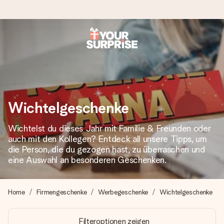
Heute bestellt, in 1 Werktag verschickt
Wir bereiten dein Geschenk sorgfältig vor und schicken es
blitzschnell – damit du es genau zum richtigen Zeitpunkt
überreichen kannst, wenn es am meisten zählt.
Wichtelgeschenke
Wichtelst du dieses Jahr mit Familie & Freunden oder
4,8 (basierend auf +15.000 Bewertungen)
auch mit den Kollegen? Entdeck all unsere Tipps, um
Unsere Geschenke begeistern. Kunden bewerten uns mit
die Person, die du gezogen hast, zu überraschen und
4,8 bei Google Reviews (Gesamtergebnis aller Länder, in
eine Auswahl an besonderen Geschenken.
die wir versenden).
Home
Firmengeschenke
Werbegeschenke
Wichtelgeschenke
+49 39292 929695
Filteroptionen zeigen