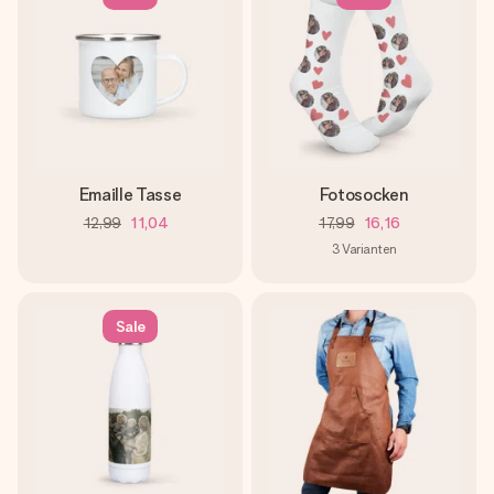
Emaille Tasse
Fotosocken
12,99
11,04
17,99
16,16
3
Varianten
Sale