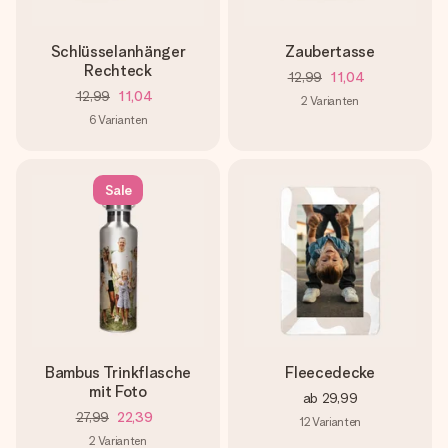
Schlüsselanhänger
Zaubertasse
Rechteck
12,99
11,04
12,99
11,04
2
Varianten
6
Varianten
Sale
Bambus Trinkflasche
Fleecedecke
mit Foto
ab
29,99
27,99
22,39
12
Varianten
2
Varianten