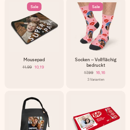
Sale
Sale
Mousepad
Socken – Vollflächig
bedruckt
11,99
10,19
17,99
16,16
3
Varianten