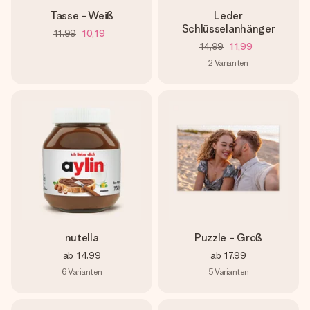
Tasse - Weiß
Leder
Schlüsselanhänger
11,99
10,19
14,99
11,99
2
Varianten
nutella
Puzzle - Groß
ab
14,99
ab
17,99
6
Varianten
5
Varianten