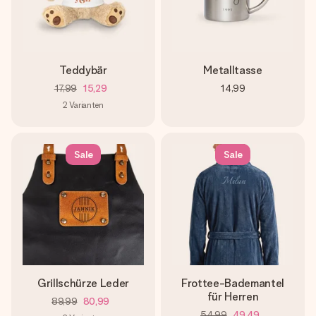
Teddybär
Metalltasse
17,99
15,29
14,99
2
Varianten
Sale
Sale
Grillschürze Leder
Frottee-Bademantel
für Herren
89,99
80,99
54,99
49,49