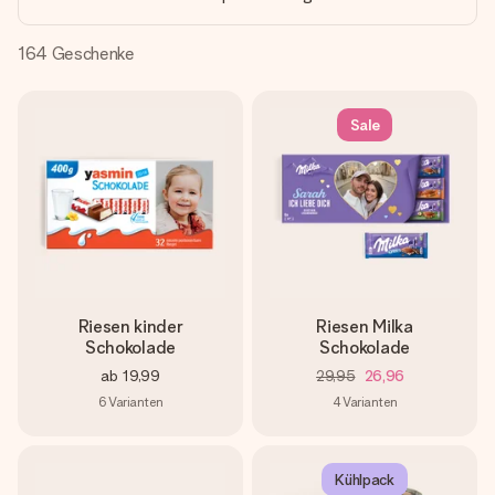
Montag - Freitag : 8:30 - 17:00 Uhr
Samstag - Sonntag : 8:30 - 13:00 Uhr
164
Geschenke
Sale
Riesen kinder
Riesen Milka
Schokolade
Schokolade
ab
19,99
29,95
26,96
6
Varianten
4
Varianten
Kühlpack