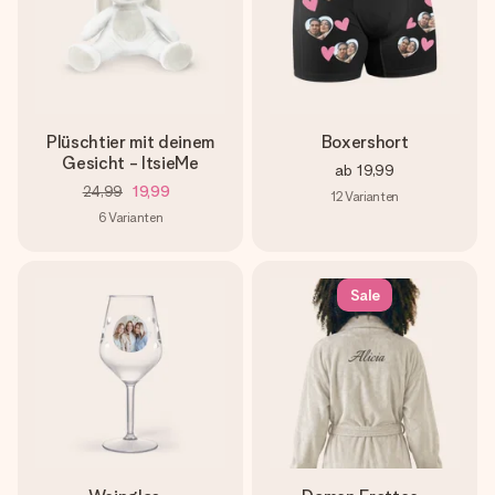
Plüschtier mit deinem
Boxershort
Gesicht - ItsieMe
ab
19,99
24,99
19,99
12
Varianten
6
Varianten
Sale