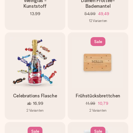
Weinglas -
Damen Frottee-
Kunststoff
Bademantel
13,99
54,99
49,49
12
Varianten
Sale
Celebrations Flasche
Frühstücksbrettchen
ab
16,99
11,99
10,79
2
Varianten
2
Varianten
Sale
Sale