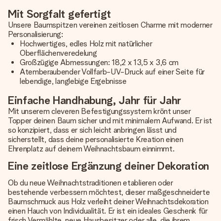
Mit Sorgfalt gefertigt
Unsere Baumspitzen vereinen zeitlosen Charme mit moderner
Personalisierung:
Hochwertiges, edles Holz mit natürlicher
Oberflächenveredelung
Großzügige Abmessungen: 18,2 x 13,5 x 3,6 cm
Atemberaubender Vollfarb-UV-Druck auf einer Seite für
lebendige, langlebige Ergebnisse
Einfache Handhabung, Jahr für Jahr
Mit unserem cleveren Befestigungssystem krönt unser
Topper deinen Baum sicher und mit minimalem Aufwand. Er ist
so konzipiert, dass er sich leicht anbringen lässt und
sicherstellt, dass deine personalisierte Kreation einen
Ehrenplatz auf deinem Weihnachtsbaum einnimmt.
Eine zeitlose Ergänzung deiner Dekoration
Ob du neue Weihnachtstraditionen etablieren oder
bestehende verbessern möchtest, dieser maßgeschneiderte
Baumschmuck aus Holz verleiht deiner Weihnachtsdekoration
einen Hauch von Individualität. Er ist ein ideales Geschenk für
frisch Vermählte, neue Hausbesitzer oder alle, die ihrem