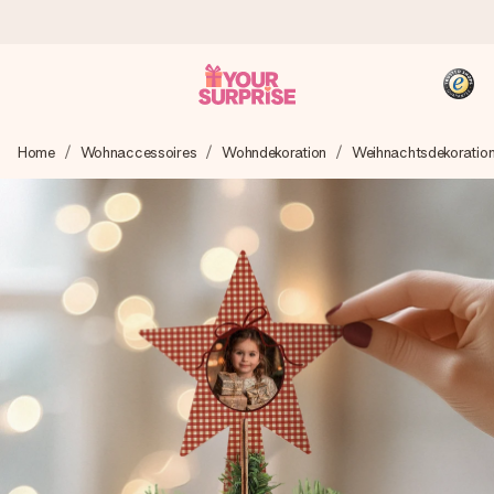
Heute bestellt, in 1 Werktag verschickt
Home
Wohnaccessoires
Wohndekoration
Weihnachtsdekoratio
Wir bereiten dein Geschenk sorgfältig vor und schicken es
blitzschnell – damit du es genau zum richtigen Zeitpunkt
überreichen kannst, wenn es am meisten zählt.
4,8 (basierend auf +15.000 Bewertungen)
Unsere Geschenke begeistern. Kunden bewerten uns mit
4,8 bei Google Reviews (Gesamtergebnis aller Länder, in
die wir versenden).
+49 39292 929695