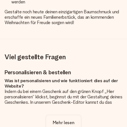
werden
Gestalte noch heute deinen einzigartigen Baumschmuck und
erschaffe ein neues Familienerbstück, das an kommenden
Weihnachten für Freude sorgen wird!
Viel gestellte Fragen
Personalisieren & bestellen
Was ist personalisieren und wie funktioniert dies auf der
Website?
Indem du bei einem Geschenk auf den grünen Knopf „Hier
personalisieren“ klickst, beginnst du mit der Gestaltung deines
Geschenkes. In unserem Geschenk-Editor kannst du das
Geschenk komplett nach Wunsch mit deinem eigenen Foto
und/oder Text gestalten. Wenn du möchtest, wählst du auch
noch eines unserer angebotenen Designs, um deinem
Mehr lesen
Geschenk die perfekte Ausstrahlung zu verleihen.