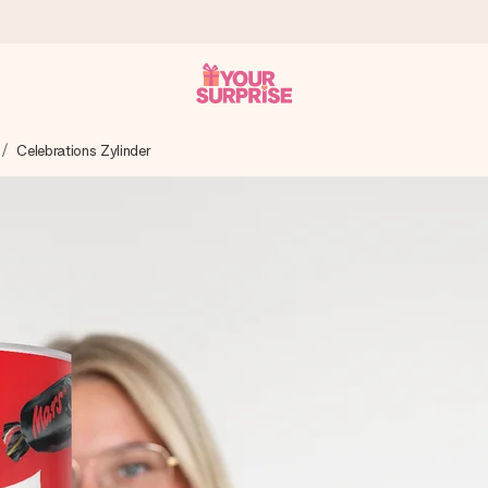
Celebrations Zylinder
tzschnell – damit du es genau zum richtigen Zeitpunkt überreichen 
i Google Reviews (Gesamtergebnis aller Länder, in die wir versen