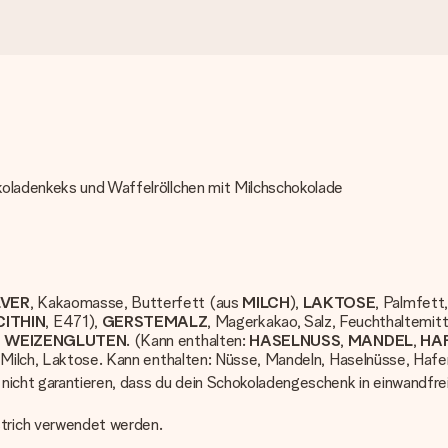
koladenkeks und Waffelröllchen mit Milchschokolade
VER
, Kakaomasse, Butterfett (aus
MILCH
),
LAKTOSE
, Palmfett
ITHIN
, E471),
GERSTEMALZ
, Magerkakao, Salz, Feuchthaltemitt
,
WEIZENGLUTEN
. (Kann enthalten:
HASELNUSS
,
MANDEL
,
HA
, Milch, Laktose. Kann enthalten: Nüsse, Mandeln, Haselnüsse, Hafe
 nicht garantieren, dass du dein Schokoladengeschenk in einwandfr
trich verwendet werden.