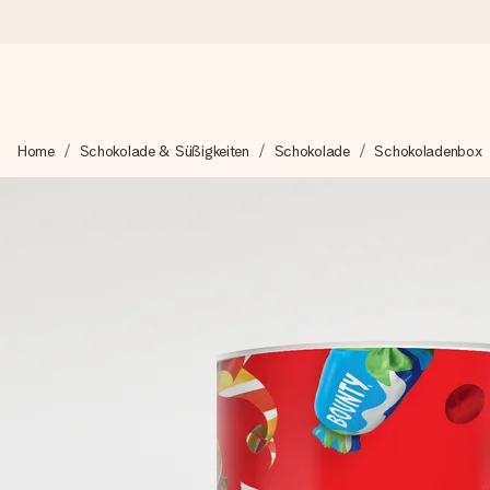
Heute bestellt, in 1 Werktag verschickt
Home
Schokolade & Süßigkeiten
Schokolade
Schokoladenbox
Wir bereiten dein Geschenk sorgfältig vor und schicken es bli
zählt.
4,8 (basierend auf +15.000 Bewertungen)
Unsere Geschenke begeistern. Kunden bewerten uns mit 4,8 be
+49 39292 929695
Montag - Freitag : 8:30 - 17:00 Uhr
Samstag - Sonntag : 8:30 - 13:00 Uhr