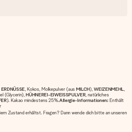
,
ERDNÜSSE
, Kokos, Molkepulver (aus
MILCH
),
WEIZENMEHL
,
el (Glycerin),
HÜHNEREI-EIWEISSPULVER
, natürliches
FER
). Kakao mindestens 25%.
Allergie-Informationen:
Enthält
r
eiem Zustand erhältst. Fragen? Dann wende dich bitte an unseren