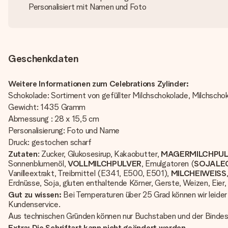
Personalisiert mit Namen und Foto
Geschenkdaten
Weitere Informationen zum Celebrations Zylinder:
Schokolade: Sortiment von gefüllter Milchschokolade, Milchscho
Gewicht: 1435 Gramm
Abmessung : 28 x 15,5 cm
Personalisierung: Foto und Name
Druck: gestochen scharf
Zutaten
: Zucker, Glukosesirup, Kakaobutter,
MAGERMILCHPUL
Sonnenblumenöl,
VOLLMILCHPULVER
, Emulgatoren (
SOJALEC
Vanilleextrakt, Treibmittel (E341, E500, E501),
MILCHEIWEISS
Erdnüsse, Soja, gluten enthaltende Körner, Gerste, Weizen, Eier
Gut zu wissen:
Bei Temperaturen über 25 Grad können wir leider
Kundenservice.
Aus technischen Gründen können nur Buchstaben und der Bindes
Extra: Die Schriftart kann nicht geändert werden