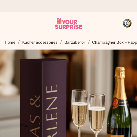
Heute bestellt, in 1 Werktag verschickt
Home
Küchenaccessoires
Barzubehör
Champagner Box - Pap
Wir bereiten dein Geschenk sorgfältig vor und schicken es
blitzschnell – damit du es genau zum richtigen Zeitpunkt
überreichen kannst, wenn es am meisten zählt.
4,8 (basierend auf +15.000 Bewertungen)
Unsere Geschenke begeistern. Kunden bewerten uns mit
4,8 bei Google Reviews (Gesamtergebnis aller Länder, in
die wir versenden).
+49 39292 929695