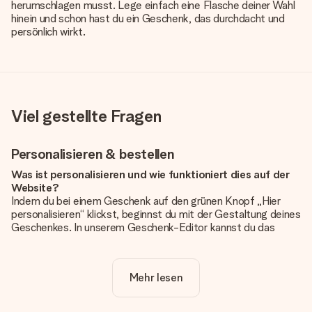
herumschlagen musst. Lege einfach eine Flasche deiner Wahl
hinein und schon hast du ein Geschenk, das durchdacht und
persönlich wirkt.
Viel gestellte Fragen
Personalisieren & bestellen
Was ist personalisieren und wie funktioniert dies auf der
Website?
Indem du bei einem Geschenk auf den grünen Knopf „Hier
personalisieren“ klickst, beginnst du mit der Gestaltung deines
Geschenkes. In unserem Geschenk-Editor kannst du das
Geschenk komplett nach Wunsch mit deinem eigenen Foto
und/oder Text gestalten. Wenn du möchtest, wählst du auch
noch eines unserer angebotenen Designs, um deinem
Mehr lesen
Geschenk die perfekte Ausstrahlung zu verleihen.
Ist die Personalisierung im Preis enthalten?