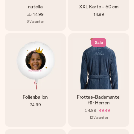
nutella
XXL Karte - 50 cm
ab
14,99
14,99
6
Varianten
Sale
Folienballon
Frottee-Bademantel
für Herren
24,99
54,99
49,49
12
Varianten