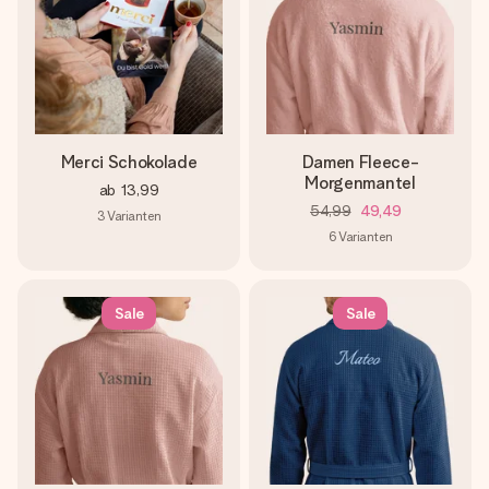
Merci Schokolade
Damen Fleece-
Morgenmantel
ab
13,99
54,99
49,49
3
Varianten
6
Varianten
Sale
Sale