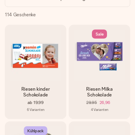
Montag - Freitag : 8:30 - 17:00 Uhr
Samstag - Sonntag : 8:30 - 13:00 Uhr
114
Geschenke
Sale
Riesen kinder
Riesen Milka
Schokolade
Schokolade
ab
19,99
29,95
26,96
6
Varianten
4
Varianten
Kühlpack