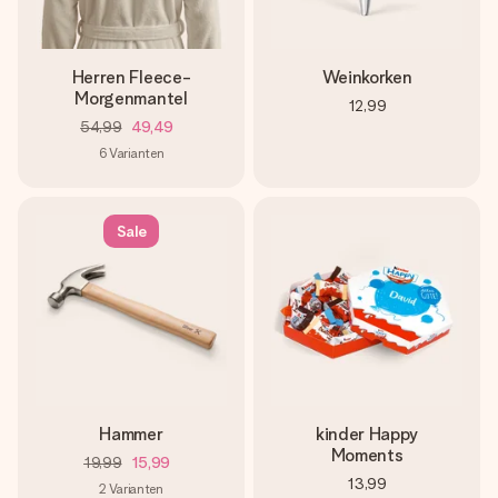
Herren Fleece-
Weinkorken
Morgenmantel
12,99
54,99
49,49
6
Varianten
Sale
Hammer
kinder Happy
Moments
19,99
15,99
13,99
2
Varianten