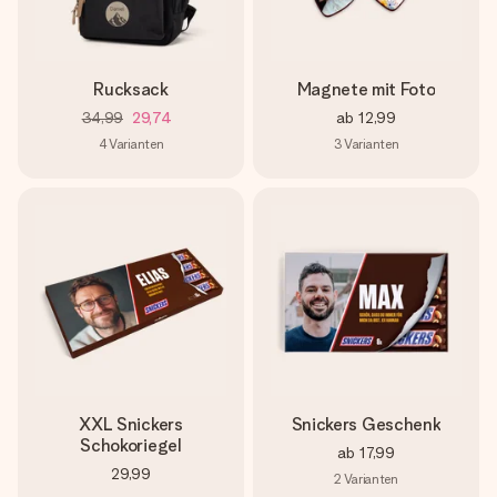
Rucksack
Magnete mit Foto
34,99
29,74
ab
12,99
4
Varianten
3
Varianten
XXL Snickers
Snickers Geschenk
Schokoriegel
ab
17,99
29,99
2
Varianten