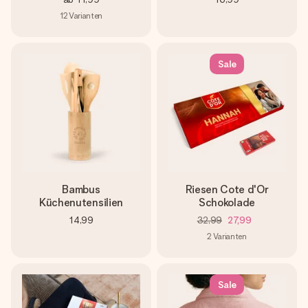
12
Varianten
Sale
Bambus
Riesen Cote d'Or
Küchenutensilien
Schokolade
14,99
32,99
27,99
2
Varianten
Sale