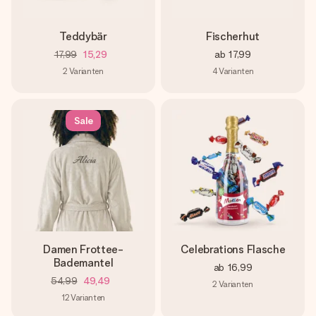
Teddybär
Fischerhut
17,99
15,29
ab
17,99
2
Varianten
4
Varianten
Sale
Damen Frottee-
Celebrations Flasche
Bademantel
ab
16,99
54,99
49,49
2
Varianten
12
Varianten