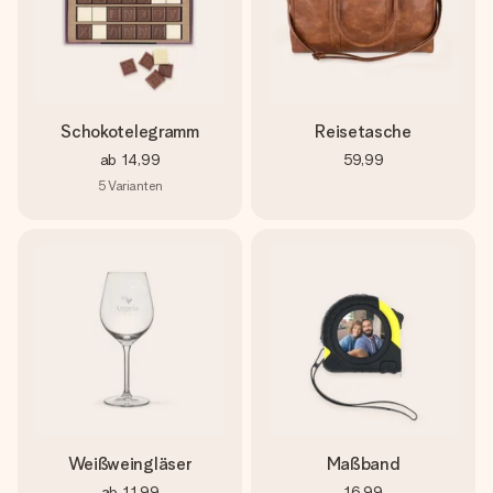
Schokotelegramm
Reisetasche
ab
14,99
59,99
5
Varianten
Weißweingläser
Maßband
ab
11,99
16,99